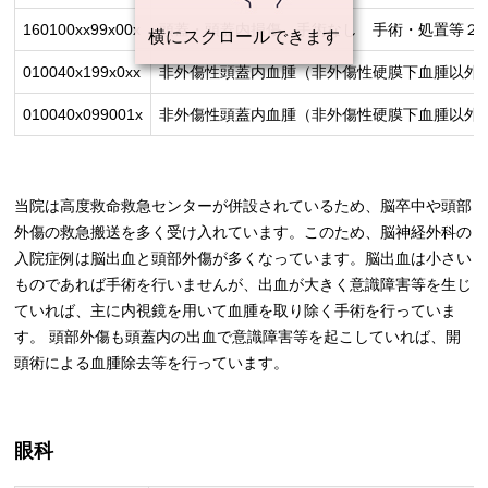
160100xx99x00x
頭蓋・頭蓋内損傷 手術なし 手術・処置等２ 
010040x199x0xx
非外傷性頭蓋内血腫（非外傷性硬膜下血腫以外）
010040x099001x
非外傷性頭蓋内血腫（非外傷性硬膜下血腫以外）
当院は高度救命救急センターが併設されているため、脳卒中や頭部
外傷の救急搬送を多く受け入れています。このため、脳神経外科の
入院症例は脳出血と頭部外傷が多くなっています。脳出血は小さい
ものであれば手術を行いませんが、出血が大きく意識障害等を生じ
ていれば、主に内視鏡を用いて血腫を取り除く手術を行っていま
す。 頭部外傷も頭蓋内の出血で意識障害等を起こしていれば、開
頭術による血腫除去等を行っています。
眼科