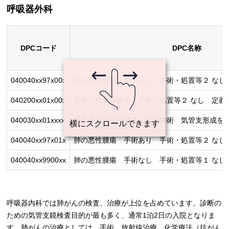
呼吸器外科
DPCコード
DPC名称
040040xx97x00x
肺の悪性腫瘍 手術あり 手術・処置等２ なし
040200xx01x00x
気胸 肺切除術等 手術・処置等２ なし 定義
040030xx01xxxx
呼吸器系の良性腫瘍 肺切除術 気管支形成を
040040xx97x01x
肺の悪性腫瘍 手術あり 手術・処置等２ なし
040040xx9900xx
肺の悪性腫瘍 手術なし 手術・処置等１ なし
呼吸器内科では肺がんの検査、治療が上位を占めています。診断の
ための気管支鏡検査目的が最も多く、通常1泊2日の入院となりま
す。肺がんの治療としては、手術、放射線治療、化学療法（抗がん