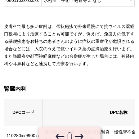
080110xxxxx0xx
水疱症 手術・処置等２ なし
–
皮膚科で最も多い症例は、帯状疱疹で外来通院にて抗ウイルス薬経
口投与により治療することも可能ですが、例えば、免疫力の低下す
る基礎疾患をお持ちの患者さんのように症状の重症化が危惧される
場合などには、入院のうえで抗ウイルス薬の点滴治療を行います。
また髄膜炎や顔面神経麻痺などの合併症が生じた場合には、神経内
科や耳鼻科などと連携して治療を行います。
腎臓内科
DPCコード
DPC名称
慢性腎炎症候群・慢性間質性腎炎・慢性腎不全
110280xx9900xx