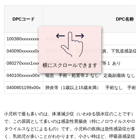
DPCコード
DPC名称
100380xxxxxxxx
体液量減少症
040090xxxxxx0x
急性気管支炎、急性細気管支炎、下気道感染症（
080270xxxx1xxx
食物アレルギー 手術・処置等１ あり
040100xxxxx00x
喘息 手術・処置等２ なし 定義副傷病 なし
0400801199x00x
肺炎等（1歳以上15歳未満） 手術なし 手術・
小児科で最も多いのは、体液減少症（いわゆる脱水症のことです）
で、この原因として多いのは感染性胃腸炎（特にノロウイルスやロ
タウイルスなどによるもの）です。小児科の疾病は急性感染症が多
く、乳幼児が多いことがわかります。小さい時ほど、呼吸器感染症