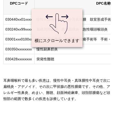
DPCコード
DPC名称
030440xx01xxxx
慢性化膿性中耳炎・中耳真珠腫 鼓室形成手術
030240xx99xxxx
扁桃周囲膿瘍、急性扁桃炎、急性咽頭喉頭炎 
03001xxx0100xx
頭頸部悪性腫瘍 頸部悪性腫瘍手術等 手術・処
030350xxxxxxxx
慢性副鼻腔炎
030428xxxxxxxx
突発性難聴
耳鼻咽喉科で最も多い疾患は、慢性中耳炎・真珠腫性中耳炎で次に
扁桃炎・アデノイド、その次に甲状腺の悪性腫瘍です。その他、ア
レルギー性鼻炎、めまい、難聴、顔面神経麻痺、頭頚部腫瘍など頭
頸部の範囲で数多くの疾患を診療しています。