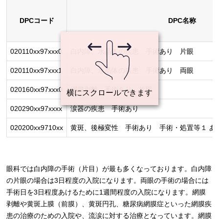
DPCコード
DPC名称
020110xx97xxx0
白内障、水晶体の疾患 手術あり 片眼
020110xx97xxx1
白内障、水晶体の疾患 手術あり 両眼
020160xx97xxx0
網膜剥離 手術あり 片眼
020290xx97xxxx
涙器の疾患 手術あり
020200xx9710xx
黄斑、後極変性 手術あり 手術・処置等１ あ
眼科では白内障の手術（片目）が最も多くなっております。白内障
の片眼の場合は3日程度の入院になります。両眼の手術の場合には
手術日を3日程度あけるために1週間程度の入院になります。網膜
剥離や黄斑上膜（前膜）、黄斑円孔、糖尿病網膜症といった網膜疾
患の治療のための入院や、流涙に対する治療となっています。網膜