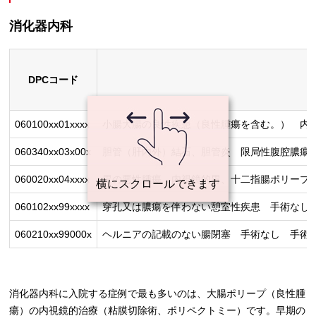
消化器内科
DPCコード
060100xx01xxxx
小腸大腸の良性疾患（良性腫瘍を含む。） 内
060340xx03x00x
胆管（肝内外）結石、胆管炎 限局性腹腔膿瘍手
060020xx04xxxx
胃の悪性腫瘍 内視鏡的胃、十二指腸ポリープ
060102xx99xxxx
穿孔又は膿瘍を伴わない憩室性疾患 手術なし
060210xx99000x
ヘルニアの記載のない腸閉塞 手術なし 手術・
消化器内科に入院する症例で最も多いのは、大腸ポリープ（良性腫
瘍）の内視鏡的治療（粘膜切除術、ポリペクトミー）です。早期の