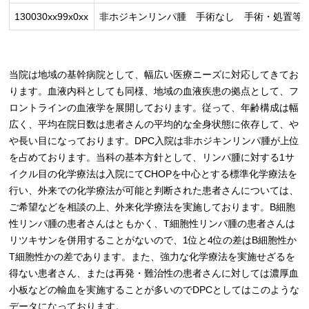
130030xx99x0xx
非ホジキンリンパ腫 手術なし 手術・処置等２
当院は地域の基幹病院として、幅広い医療ニーズに対応してきてお
ります。血液内科としても同様、地域の血液疾患の拠点として、フ
ロントラインの血液学を展開しております。従って、年齢構成は幅
広く、平均在院日数は患者さんの平均的な全身状態に依存して、や
や長い目になっております。DPC入院は非ホジキンリンパ腫が上位
を占めております。当科の基本方針として、リンパ腫に対する1サ
イクル目の化学療法は入院にてCHOPを中心とする標準化学療法を
行い、外来での化学療法が可能と判断された患者さんについては、
ご希望などを相談の上、外来化学療法を実施しております。B細胞
性リンパ腫の患者さんはともかく、T細胞性リンパ腫の患者さんは
リツキサンを併用することがないので、1位と4位の差はB細胞性か
T細胞性かの差であります。また、強力な化学療法を実施せざるを
得ない患者さん、または再発・難治性の患者さんに対しては濃厚血
小板などの輸血を実施することが多いのでDPCとしてはこのような
データになっております。