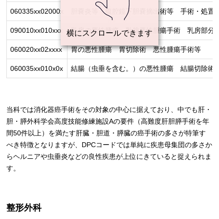
060335xx02000x
胆嚢炎等 腹腔鏡下胆嚢摘出術等 手術・処置等
090010xx010xxx
乳房の悪性腫瘍 乳腺悪性腫瘍手術 乳房部分
060020xx02xxxx
胃の悪性腫瘍 胃切除術 悪性腫瘍手術等
060035xx010x0x
結腸（虫垂を含む。）の悪性腫瘍 結腸切除術 
当科では消化器癌手術をその対象の中心に据えており、中でも肝・
胆・膵外科学会高度技能修練施設Aの要件（高難度肝胆膵手術を年
間50件以上）を満たす肝臓・胆道・膵臓の癌手術の多さが特筆す
べき特徴となりますが、DPCコードでは単純に疾患母集団の多さか
らヘルニアや虫垂炎などの良性疾患が上位にきていると捉えられま
す。
整形外科