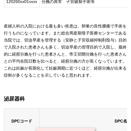
120260xx01xxxx
分娩の異常 子宮破裂手術等
産婦人科の入院における最も多い疾患は、卵巣の良性腫瘍で手術を
行うものになっています。また総合周産期母子医療センターである
当院では、切迫早産を管理する（安静と子宮収縮抑制剤投与）目的
で入院された患者さんも多く、切迫早産の管理目的で入院し、最終
的に経腟分娩を行った患者さんと、帝王切開分娩を行った患者さん
との平均在院日数を比べると、経腟分娩の方が長くなっています。
これは妊娠が長期化して妊娠満期に近づくほど、経腟分娩が出来る
症例が多くなることを示していると思われます。
泌尿器科
DPCコード
DPC名