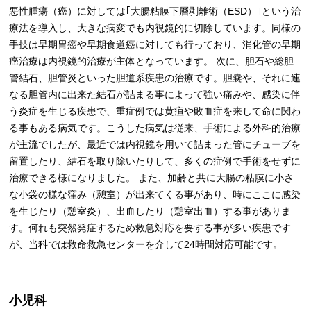
悪性腫瘍（癌）に対しては｢大腸粘膜下層剥離術（ESD）｣という治
療法を導入し、大きな病変でも内視鏡的に切除しています。同様の
手技は早期胃癌や早期食道癌に対しても行っており、消化管の早期
癌治療は内視鏡的治療が主体となっています。 次に、胆石や総胆
管結石、胆管炎といった胆道系疾患の治療です。胆嚢や、それに連
なる胆管内に出来た結石が詰まる事によって強い痛みや、感染に伴
う炎症を生じる疾患で、重症例では黄疸や敗血症を来して命に関わ
る事もある病気です。こうした病気は従来、手術による外科的治療
が主流でしたが、最近では内視鏡を用いて詰まった管にチューブを
留置したり、結石を取り除いたりして、多くの症例で手術をせずに
治療できる様になりました。 また、加齢と共に大腸の粘膜に小さ
な小袋の様な窪み（憩室）が出来てくる事があり、時にここに感染
を生じたり（憩室炎）、出血したり（憩室出血）する事がありま
す。何れも突然発症するため救急対応を要する事が多い疾患です
が、当科では救命救急センターを介して24時間対応可能です。
小児科