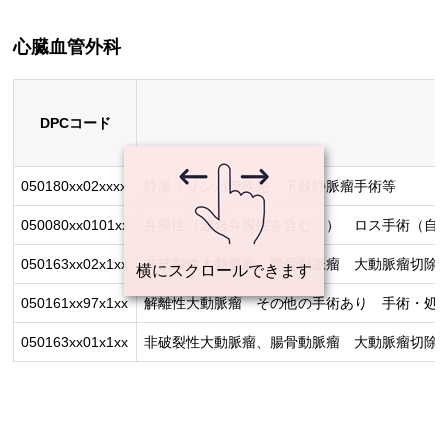
心臓血管外科
DPCコード
050180xx02xxxx
静脈・リンパ管疾患 下肢静脈瘤手術等
050080xx0101xx
弁膜症（連合弁膜症を含む。） ロス手術（自己
050163xx02x1xx
非破裂性大動脈瘤、腸骨動脈瘤 大動脈瘤切除
050161xx97x1xx
解離性大動脈瘤 その他の手術あり 手術・処置
050163xx01x1xx
非破裂性大動脈瘤、腸骨動脈瘤 大動脈瘤切除