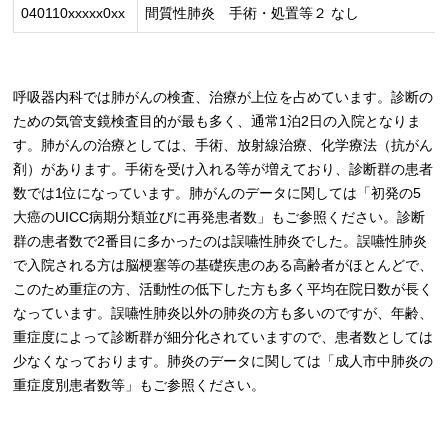
040110xxxxx0xx
間質性肺炎 手術・処置等２ なし
呼吸器内科では肺がんの検査、治療が上位を占めています。診断の
ための気管支鏡検査目的が最も多く、通常1泊2日の入院となりま
す。肺がんの治療としては、手術、放射線治療、化学療法（抗がん
剤）があります。手術を受け入れる等が増えており、診断群の患者
数では1位になっています。肺がんのデータに関しては「初発の5
大癌のUICC病期分類並びに再発患者数」もご参照ください。診断
群の患者数で2番目に多かったのは誤嚥性肺炎でした。誤嚥性肺炎
で入院される方は脳梗塞等の基礎疾患のある高齢者がほとんどで、
このため重症の方、活動性の低下した方も多く平均在院日数が長く
なっています。誤嚥性肺炎以外の肺炎の方も多いのですが、年齢、
重症度によって診断群が細分化されていますので、患者数としては
少なくなっております。肺炎のデータに関しては「成人市中肺炎の
重症度別患者数等」もご参照ください。