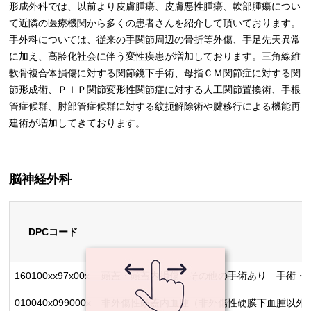
形成外科では、以前より皮膚腫瘍、皮膚悪性腫瘍、軟部腫瘍につい
て近隣の医療機関から多くの患者さんを紹介して頂いております。
手外科については、従来の手関節周辺の骨折等外傷、手足先天異常
に加え、高齢化社会に伴う変性疾患が増加しております。三角線維
軟骨複合体損傷に対する関節鏡下手術、母指ＣＭ関節症に対する関
節形成術、ＰＩＰ関節変形性関節症に対する人工関節置換術、手根
管症候群、肘部管症候群に対する紋扼解除術や腱移行による機能再
建術が増加してきております。
脳神経外科
DPCコード
160100xx97x00x
頭蓋・頭蓋内損傷 その他の手術あり 手術・処
010040x099000x
非外傷性頭蓋内血腫（非外傷性硬膜下血腫以外）