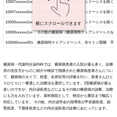
10007xxxxxx1xx
２型糖尿病（糖尿病性ケトアシドーシスを除く。
10007xxxxxx0xx
２型糖尿病（糖尿病性ケトアシドーシスを除く。
10006xxxxxx1xx
１型糖尿病（糖尿病性ケトアシドーシスを除く。
10008xxxxxx1xx
その他の糖尿病（糖尿病性ケトアシドーシスを除
100040xxxxx00x
糖尿病性ケトアシドーシス、非ケトン昏睡 手術
糖尿病・代謝内分泌内科では、糖尿病患者の入院が最も多く、診療
所の先生方からのご紹介や検診で指摘された糖尿病患者さんについ
て、糖尿病のタイプ、程度、合併症等の評価を行い、患者さんひと
りひとりに一番適した治療法を選択しています。2型糖尿病が最も
多いのですが、内分泌疾患などによるその他の糖尿病の診断、治療
にも力を入れています。基幹病院として、軽症から重症まで幅広く
対応しています。 その他、内分泌学会の指導医が甲状腺疾患、副
腎疾患、下垂体疾患などの内分泌疾患の診療にあたっています。