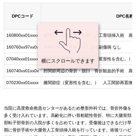
DPCコード
DPC名称
160800xx01xxxx
股関節・大腿近位の骨折 人工骨頭挿入術 肩
160760xx97xx0x
前腕の骨折 手術あり 定義副傷病 なし
07040xxx01xxxx
股関節骨頭壊死、股関節症（変形性を含む。）
160740xx01xx0x
肘関節周辺の骨折・脱臼 骨折観血的手術 肩甲
070230xx01xxxx
膝関節症（変形性を含む。） 人工関節再置換
当院に高度救命救急センターがあるため整形外科では、骨折外傷を
多く受け入れています。高齢化に伴い骨粗鬆性骨折、特に大腿骨頚
部転子部骨折の入院が多くを占めています。受傷後はできるだけ早
期に骨折手術や大腿骨人工骨頭挿入術を行っています。術後リハビ