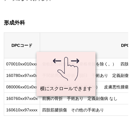
形成外科
DPCコード
DPC
070010xx010xxx
骨軟部の良性腫瘍（脊椎脊髄を除く。） 四肢・
160780xx97xx0x
手関節周辺の骨折・脱臼 手術あり 定義副傷病
080006xx01x0xx
皮膚の悪性腫瘍（黒色腫以外） 皮膚悪性腫瘍切
160760xx97xx0x
前腕の骨折 手術あり 定義副傷病 なし
160610xx97xxxx
四肢筋腱損傷 その他の手術あり