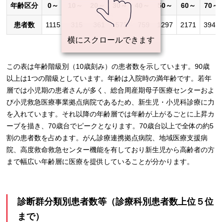
年齢区分
0～
10～
20～
30～
40～
50～
60～
70～
患者数
1115
315
361
573
759
1297
2171
3944
この表は年齢階級別（10歳刻み）の患者数を示しています。90歳
以上は1つの階級としています。年齢は入院時の満年齢です。若年
層では小児期の患者さんが多く、総合周産期母子医療センターおよ
び小児救急医療事業拠点病院であるため、新生児・小児科診療に力
を入れています。それ以降の年齢層では年齢が上がるごとに上昇カ
ーブを描き、70歳台でピークとなります。70歳台以上で全体の約5
割の患者数を占めます。がん診療連携拠点病院、地域医療支援病
院、高度救命救急センター機能を有しており新生児から高齢者の方
まで幅広い年齢層に医療を提供していることが分かります。
診断群分類別患者数等（診療科別患者数上位５位
まで）