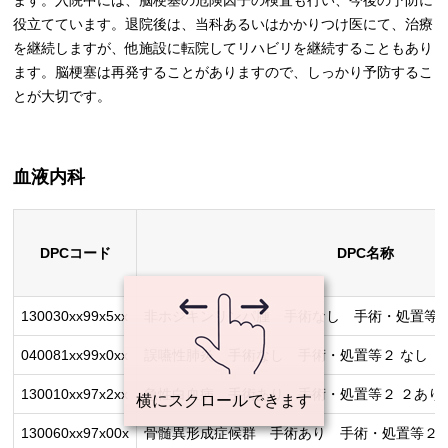
役立てています。退院後は、当科あるいはかかりつけ医にて、治療
を継続しますが、他施設に転院してリハビリを継続することもあり
ます。脳梗塞は再発することがありますので、しっかり予防するこ
とが大切です。
血液内科
DPCコード
DPC名称
130030xx99x5xx
非ホジキンリンパ腫 手術なし 手術・処置等２
040081xx99x0xx
誤嚥性肺炎 手術なし 手術・処置等２ なし
130010xx97x2xx
急性白血病 手術あり 手術・処置等２ ２あり
130060xx97x00x
骨髄異形成症候群 手術あり 手術・処置等２ 