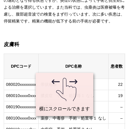
の適応となり得る疾患ですが、炎症の状態によって手術と抗生剤に
よる治療を選択しています。また当科では、虫垂炎は医療被曝を考
慮し、腹部超音波での検査をまず行っています。次に多い疾患は、
停留精巣です。精巣の機能が低下する前の手術が必要です。
皮膚科
DPCコード
DPC名称
患者数
080020xxxxxxxx
帯状疱疹
22
080010xxxx0xxx
膿皮症 手術・処置等１ なし
19
080190xxxxxxxx
脱毛症
–
080100xxxx0xxx
薬疹、中毒疹 手術・処置等１ なし
–