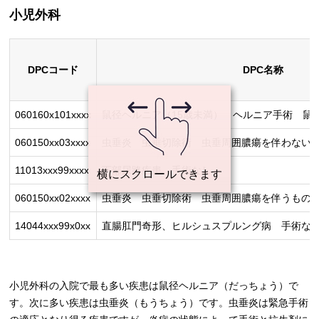
小児外科
DPCコード
DPC名称
060160x101xxxx
鼠径ヘルニア（15歳未満） ヘルニア手術 鼠
060150xx03xxxx
虫垂炎 虫垂切除術 虫垂周囲膿瘍を伴わない
11013xxx99xxxx
下部尿路疾患 手術なし
060150xx02xxxx
虫垂炎 虫垂切除術 虫垂周囲膿瘍を伴うもの
14044xxx99x0xx
直腸肛門奇形、ヒルシュスプルング病 手術なし
小児外科の入院で最も多い疾患は鼠径ヘルニア（だっちょう）で
す。次に多い疾患は虫垂炎（もうちょう）です。虫垂炎は緊急手術