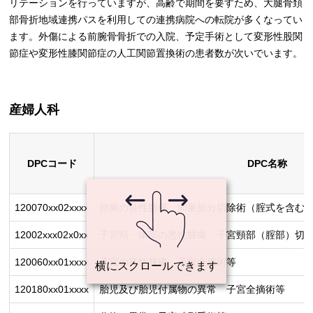
リテーションを行っていますが、高齢で期間を要すため、大腿骨頚
部骨折地域連携パスを利用しての連携病院への転院が多くなってい
ます。外傷による前腕骨骨折での入院、予定手術として変形性股関
節症や変形性膝関節症の人工関節置換術の患者数が次いでいます。
産婦人科
DPCコード
DPC名称
120070xx02xxxx
卵巣の良性腫瘍 卵巣部分切除術（腟式を含む
12002xxx02x0xx
子宮頸・体部の悪性腫瘍 子宮頸部（腟部）切除
120060xx01xxxx
子宮の良性腫瘍 子宮全摘術等
120180xx01xxxx
胎児及び胎児付属物の異常 子宮全摘術等