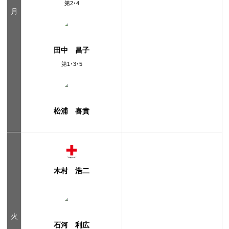
第2･4
月
田中 昌子
第1･3･5
松浦 喜貴
木村 浩二
火
石河 利広