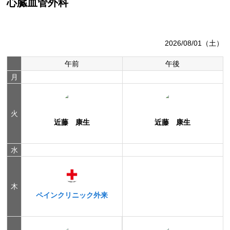
心臓血管外科
2026/08/01（土）
午前
午後
月
火
近藤 康生
近藤 康生
水
木
ペインクリニック外来