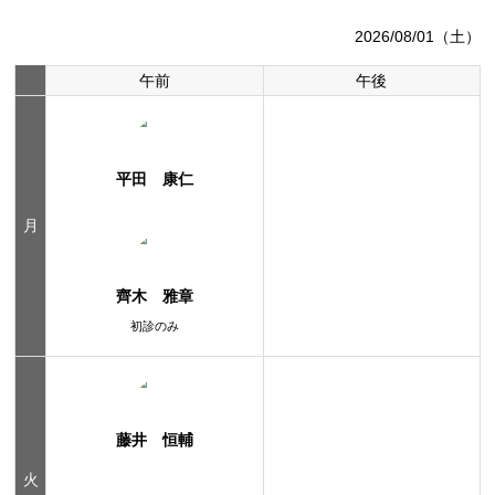
2026/08/01（土）
午前
午後
平田 康仁
月
齊木 雅章
初診のみ
藤井 恒輔
火