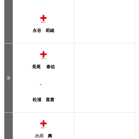
永谷 莉緒
長尾 泰佑
水
松浦 喜貴
小川 興