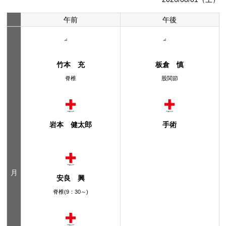
午前
午後
竹本 充
板倉 慎
脊椎
股関節
岩本 健太郎
手術
月
安良 興
脊椎(9：30～)