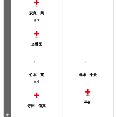
安良 興
脊椎
当番医
竹本 充
田縁 千景
脊椎
手術
寺田 侑真
木