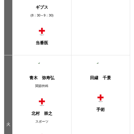
ギプス
(8：30～9：30)
当番医
青木 弥寿弘
田縁 千景
関節外科
手術
北村 崇之
スポーツ
火