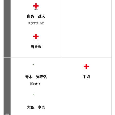
由良 茂人
リウマチ･第1
当番医
青木 弥寿弘
手術
関節外科
大島 卓也
金