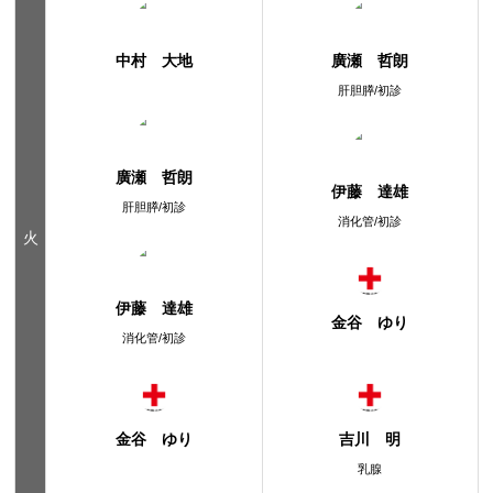
中村 大地
廣瀬 哲朗
肝胆膵/初診
廣瀬 哲朗
伊藤 達雄
肝胆膵/初診
消化管/初診
火
伊藤 達雄
金谷 ゆり
消化管/初診
金谷 ゆり
吉川 明
乳腺