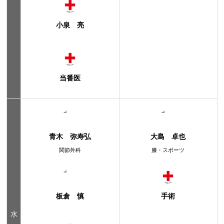
小泉 亮
当番医
青木 弥寿弘
大島 卓也
関節外科
膝・スポーツ
板倉 慎
手術
水