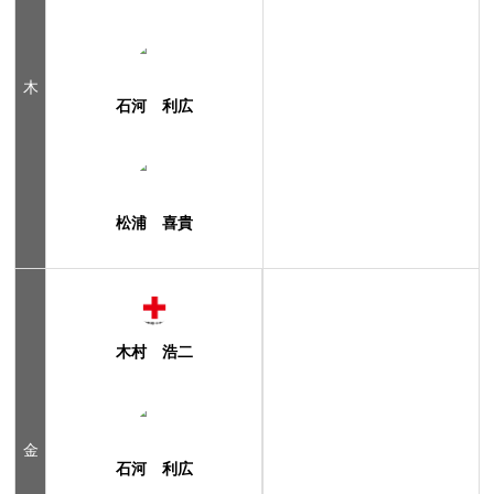
木
石河 利広
松浦 喜貴
木村 浩二
金
石河 利広