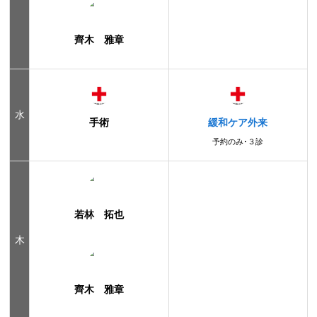
齊木 雅章
水
手術
緩和ケア外来
予約のみ･３診
若林 拓也
木
齊木 雅章