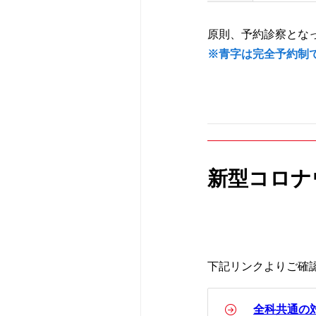
診断書等の申し
耳鼻咽喉科･頭
広報誌
原則、予約診察とな
※青字は完全予約制
人間ドック・検
脳神経内科
赤十字について
宗教上の理由な
新生児内科
入札・契約情報
さんへ
新型コロナ
リハビリテーシ
患者さんのアン
かかりつけ医に
救急科
情報公開資料（
患者支援センタ
下記リンクよりご確
薬剤部
診療情報の連携
全科共通の