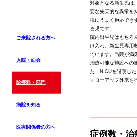
対象となる新生児は
要な先天的な異常を
境にうまく適応でき
る児です。
院内出生児はもちろ
ご来院される方へ
け入れ、新生児専用
ています。当院が満
入院・面会
治療可能な施設への
た、NICUを退院し
ォローアップ外来を
診療科・部門
病院を知る
医療関係者の方へ
症例数・治