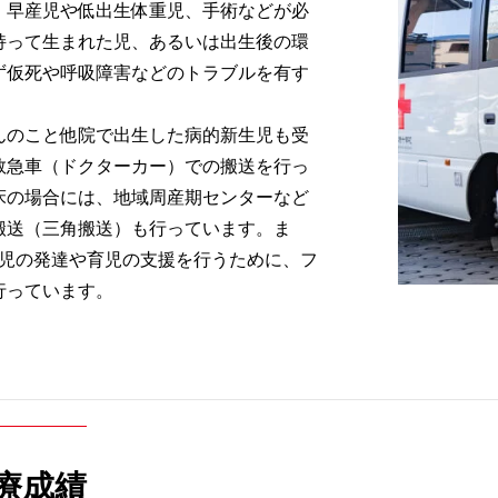
、早産児や低出生体重児、手術などが必
持って生まれた児、あるいは出生後の環
ず仮死や呼吸障害などのトラブルを有す
んのこと他院で出生した病的新生児も受
救急車（ドクターカー）での搬送を行っ
床の場合には、地域周産期センターなど
搬送（三角搬送）も行っています。ま
た児の発達や育児の支援を行うために、フ
行っています。
療成績