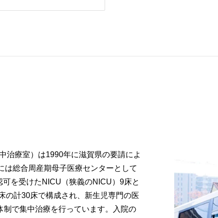
栄養課
集中治療室）は1990年に滋賀県の要請によ
年には総合周産期母子医療センターとして
可を受けたNICU（狭義のNICU）9床と
1床の計30床で構成され、新生児専門の医
間体制で集中治療を行っています。入院の