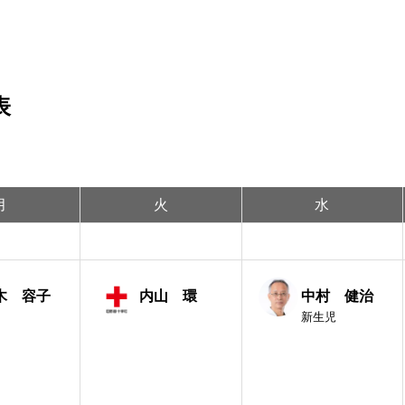
内
の事前予約システム
休診・代診のお
理念・基本方針
院
心臓血管外科
当院の特色
表
知らせ
脳神経外科
幹部紹介
月
火
水
門
専門
専門
内
ルパス
循環器内科
当院のがん化学
新生児疾患,気道疾患
新生児疾患
新生児疾
専門
内
行訪問についてのご案内
糖尿病内分泌内科
患者さんの声
新生児疾
木 容子
内山 環
中村 健治
新生児
オンのご案内
ラスメントに対する基本方針
歯科口腔外科
医療相談