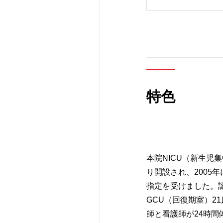
病理診断科部
ほじょ犬の受入
特色
本院NICU（新生児
り開設され、2005
指定を受けました。認
GCU（回復期室）2
師と看護師が24時