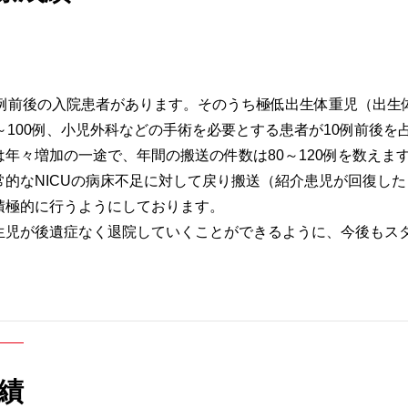
50例前後の入院患者があります。そのうち極低出生体重児（出生体
～100例、小児外科などの手術を必要とする患者が10例前後を
は年々増加の一途で、年間の搬送の件数は80～120例を数えま
常的なNICUの病床不足に対して戻り搬送（紹介患児が回復し
積極的に行うようにしております。
生児が後遺症なく退院していくことができるように、今後もス
実績