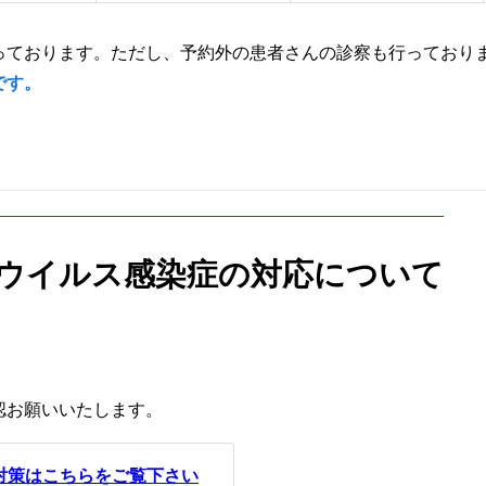
込みのご案内
頸部外科
小児科
研修会・講演会
っております。ただし、予約外の患者さんの診察も行っており
です。
診のご案内
泌尿器科
病院ボランティ
どで輸血を拒否される患者
産婦人科
当院の取り組み
ウイルス感染症の対応について
ョン科
ケート結果について
緩和ケア内科
肝臓病教室
ついて
オプトアウト等）
健診部
NCD事業への参
ーについて
認お願いいたします。
による公衆衛生向上への取り組み
検査部
協力医療機関一
対策はこちらをご覧下さい