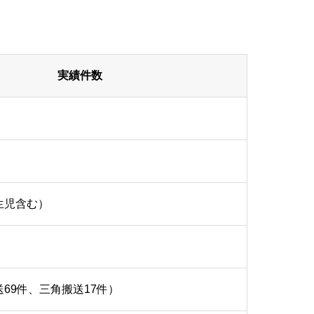
実績件数
生児含む）
送69件、三角搬送17件）