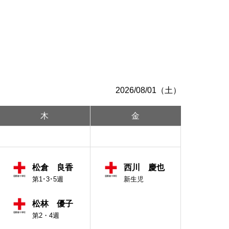
知らせ
整形外科
呼吸器外科･呼吸器内科
2026/08/01（土）
木
金
専門
療法レジメン
消化器内科
患
新生児疾患
総合診療科
患
松倉 良香
西川 慶也
第1･3･5週
新生児
眼科
松林 優子
第2・4週