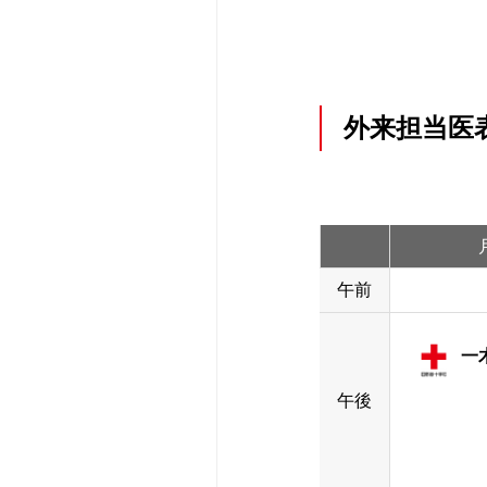
外来受診のご案
入院のご案内
外来担当医表
ごあいさつ
ご紹介患者さん
外来担当医表
面会のご案内
外科
病院概要
地域医療支援病
外来担当医
休診・代診のお
形成外科
医療機器紹介
広報誌
専門
専
救急受診のご案
腎臓内科
当院のクリニカ
研修会・講演会
新生児疾患
午前
特殊外来のご案
血液内科
病院統計
認定看護師の同
一
午後
セカンドオピニ
皮膚科
ペイシェントハ