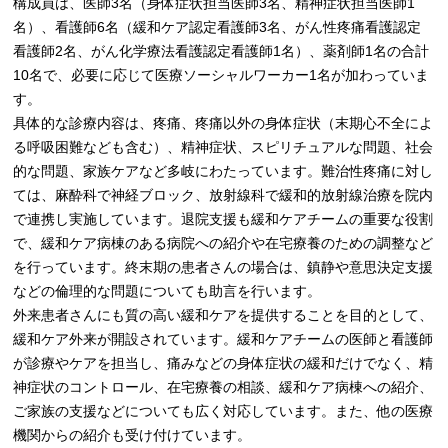
構成員は、医師3名（身体症状担当医師3名、精神症状担当医師1
名）、看護師6名（緩和ケア認定看護師3名、がん性疼痛看護認定
看護師2名、がん化学療法看護認定看護師1名）、薬剤師1名の合計
10名で、必要に応じて医療ソーシャルワーカー1名が加わっていま
す。
具体的な診療内容は、疼痛、疼痛以外の身体症状（末期心不全によ
る呼吸困難なども含む）、精神症状、スピリチュアルな問題、社会
的な問題、家族ケアなど多岐にわたっています。難治性疼痛に対し
ては、麻酔科で神経ブロック、放射線科で緩和的放射線治療を院内
で連携し実施しています。退院支援も緩和ケアチームの重要な役割
で、緩和ケア病棟のある病院への紹介や在宅療養のための調整など
を行っています。終末期の患者さんの場合は、鎮静や意思決定支援
などの倫理的な問題についても助言を行います。
外来患者さんにも質の高い緩和ケアを提供することを目的として、
緩和ケア外来が開設されています。緩和ケアチームの医師と看護師
が診療やケアを担当し、痛みなどの身体症状の緩和だけでなく、精
神症状のコントロール、在宅療養の相談、緩和ケア病棟への紹介、
ご家族の支援などについても広く対応しています。また、他の医療
機関からの紹介も受け付けています。