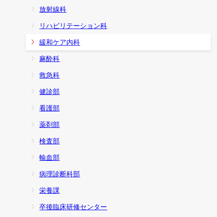
放射線科
リハビリテーション科
緩和ケア内科
麻酔科
救急科
健診部
看護部
薬剤部
検査部
輸血部
病理診断科部
栄養課
卒後臨床研修センター