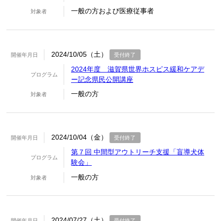
一般の方および医療従事者
対象者
2024/10/05（土）
開催年月日
受付終了
2024年度 滋賀県世界ホスピス緩和ケアデ
プログラム
ー記念県民公開講座
一般の方
対象者
2024/10/04（金）
開催年月日
受付終了
第７回 中間型アウトリーチ支援「盲導犬体
プログラム
験会」
一般の方
対象者
2024/07/27（土）
開催年月日
受付終了