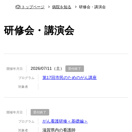
トップページ
病院を知る
研修会・講演会
研修会・講演会
2026/07/11（土）
開催年月日
受付終了
第17回市民のためのがん講座
プログラム
対象者
開催年月日
受付終了
がん看護研修＜基礎編＞
プログラム
滋賀県内の看護師
対象者