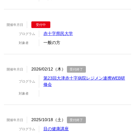
開催年月日
受付中
赤十字県民大学
プログラム
一般の方
対象者
2026/02/12（木）
開催年月日
受付終了
第23回大津赤十字病院レジメン連携WEB研
プログラム
修会
対象者
2025/10/18（土）
開催年月日
受付終了
目の健康講座
プログラム