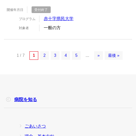
開催年月日
受付終了
赤十字県民大学
プログラム
一般の方
対象者
1 / 7
1
2
3
4
5
...
»
最後 »
病院を知る
ごあいさつ