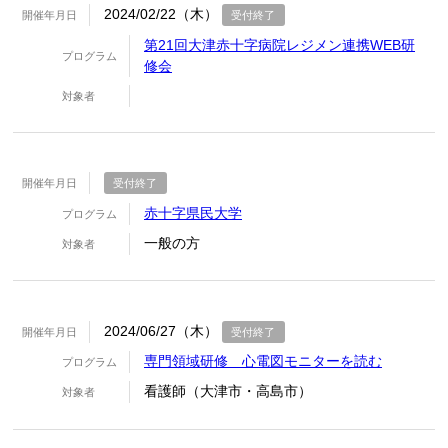
2024/02/22（木）
開催年月日
受付終了
第21回大津赤十字病院レジメン連携WEB研
プログラム
修会
対象者
開催年月日
受付終了
赤十字県民大学
プログラム
一般の方
対象者
2024/06/27（木）
開催年月日
受付終了
専門領域研修 心電図モニターを読む
プログラム
看護師（大津市・高島市）
対象者