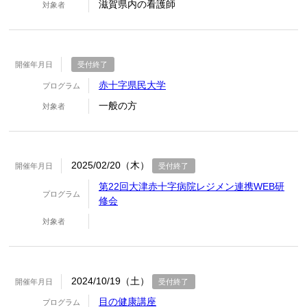
滋賀県内の看護師
対象者
開催年月日
受付終了
赤十字県民大学
プログラム
一般の方
対象者
2025/02/20（木）
開催年月日
受付終了
第22回大津赤十字病院レジメン連携WEB研
プログラム
修会
対象者
2024/10/19（土）
開催年月日
受付終了
目の健康講座
プログラム