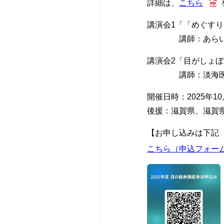
詳細は、
こちら
宗教上の理由な
新生児内科
入札・契約情報
さんへ
講演会1「「めぐす
講師：あらい眼科
リハビリテーシ
患者さんのアン
かかりつけ医に
講演会2「目がしょ
講師：淡海医療セ
救急科
情報公開資料（
患者支援センタ
開催日時：2025年1
薬剤部
診療情報の連携
後援：滋賀県、滋賀
【お申し込みは下記（
病理診断科部
ほじょ犬の受入
こちら（申込フォー