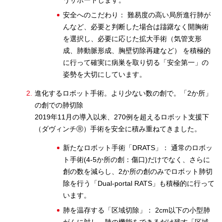
うサポートします。
安全へのこだわり： 難易度の高い局所進行肺が
んなど、必要と判断した場合は躊躇なく開胸術
を選択し、必要に応じた拡大手術（気管支形
成、肺動脈形成、胸壁切除再建など） を積極的
に行って確実に病巣を取り切る「安全第一」の
姿勢を大切にしています。
進化するロボット手術。より少ない数の創で。「2か所」
の創での肺切除
2019年11月の導入以来、270例を超えるロボット支援下
（ダヴィンチⓇ）手術を安全に積み重ねてきました。
新たなロボット手術「DRATS」： 通常のロボッ
ト手術(4-5か所の創：傷口)だけでなく、さらに
創の数を減らし、2か所の創のみでロボット肺切
除を行う「Dual-portal RATS」も積極的に行って
います。
肺を温存する「区域切除」： 2cm以下の小型肺
がんに対し、肺の機能をできるだけ残す「区域