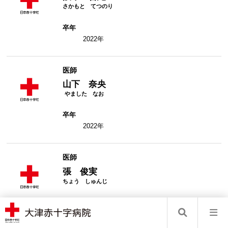
卒年
2022年
医師
山下 奈央
卒年
2022年
医師
張 俊実
認定専門資格
ロボット支援手術 術者（console surgeon）資
格