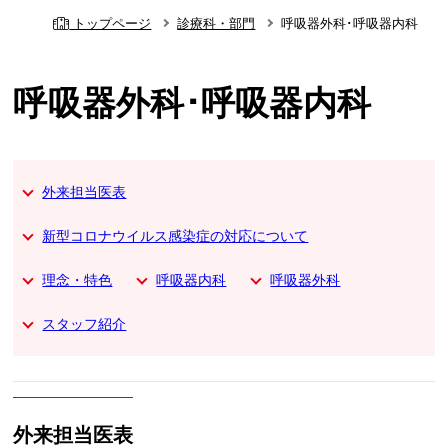
トップページ
診療科・部門
呼吸器外科･呼吸器内科
呼吸器外科･呼吸器内科
外来担当医表
専門
専門
専門
専門
専門
専門
専門
専門
専門
呼吸器内科一般,COPD
呼吸器内科一般
呼吸器内科・感染症内科
呼吸器内科一般,COPD
呼吸器外科全般,肺癌
呼吸器内科一般
呼吸器内科一般,COPD
呼吸器外科全般,肺癌
呼吸器内科一般
専門
新型コロナウイルス感染症の対応について
呼吸器外科,肺腫瘍
理念・特色
呼吸器内科
呼吸器外科
スタッフ紹介
外来担当医表