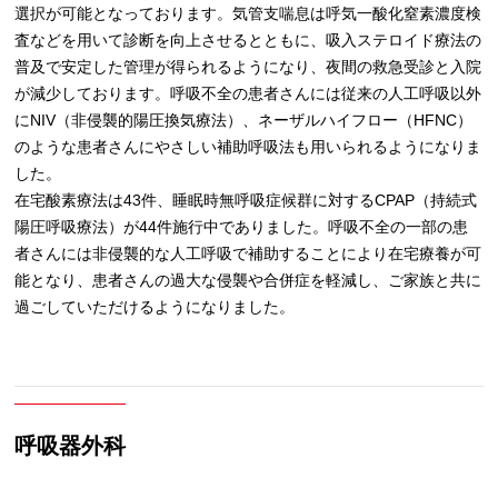
選択が可能となっております。気管支喘息は呼気一酸化窒素濃度検
査などを用いて診断を向上させるとともに、吸入ステロイド療法の
普及で安定した管理が得られるようになり、夜間の救急受診と入院
が減少しております。呼吸不全の患者さんには従来の人工呼吸以外
にNIV（非侵襲的陽圧換気療法）、ネーザルハイフロー（HFNC）
のような患者さんにやさしい補助呼吸法も用いられるようになりま
した。
在宅酸素療法は43件、睡眠時無呼吸症候群に対するCPAP（持続式
陽圧呼吸療法）が44件施行中でありました。呼吸不全の一部の患
者さんには非侵襲的な人工呼吸で補助することにより在宅療養が可
能となり、患者さんの過大な侵襲や合併症を軽減し、ご家族と共に
過ごしていただけるようになりました。
呼吸器外科