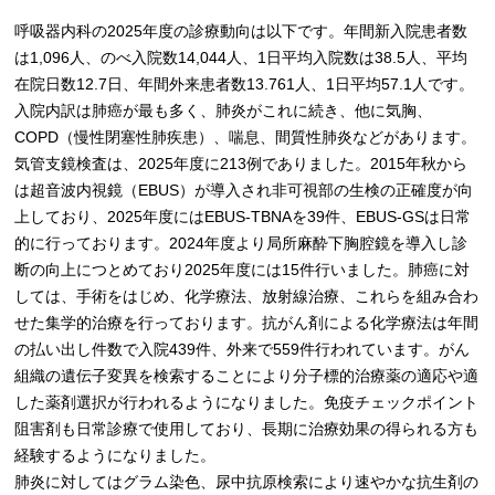
呼吸器内科の2025年度の診療動向は以下です。年間新入院患者数
は1,096人、のべ入院数14,044人、1日平均入院数は38.5人、平均
在院日数12.7日、年間外来患者数13.761人、1日平均57.1人です。
入院内訳は肺癌が最も多く、肺炎がこれに続き、他に気胸、
COPD（慢性閉塞性肺疾患）、喘息、間質性肺炎などがあります。
気管支鏡検査は、2025年度に213例でありました。2015年秋から
は超音波内視鏡（EBUS）が導入され非可視部の生検の正確度が向
上しており、2025年度にはEBUS-TBNAを39件、EBUS-GSは日常
的に行っております。2024年度より局所麻酔下胸腔鏡を導入し診
断の向上につとめており2025年度には15件行いました。肺癌に対
しては、手術をはじめ、化学療法、放射線治療、これらを組み合わ
せた集学的治療を行っております。抗がん剤による化学療法は年間
の払い出し件数で入院439件、外来で559件行われています。がん
組織の遺伝子変異を検索することにより分子標的治療薬の適応や適
した薬剤選択が行われるようになりました。免疫チェックポイント
阻害剤も日常診療で使用しており、長期に治療効果の得られる方も
経験するようになりました。
肺炎に対してはグラム染色、尿中抗原検索により速やかな抗生剤の