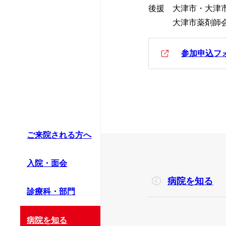
かかりつけ医に
後援 大津市・大津
救急科
情報公開資料（
大津市薬剤師会・
患者支援センタ
薬剤部
診療情報の連携
参加申込フ
病理診断科部
ほじょ犬の受入
ご来院される方へ
入院・面会
病院を知る
診療科・部門
病院を知る