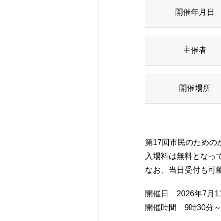
休診・代診のお
形成外科
医療機器紹介
広報誌
開催年月日
救急受診のご案
腎臓内科
当院のクリニカ
研修会・講演会
主催者
特殊外来のご案
血液内科
病院統計
認定看護師の同
開催場所
セカンドオピニ
皮膚科
ペイシェントハ
診断書等の申し
耳鼻咽喉科･頭
広報誌
第17回市民のための
人間ドック・検
脳神経内科
赤十字について
入場料は無料となっ
なお、当日受付も可
宗教上の理由な
新生児内科
入札・契約情報
開催日 2026年7月
さんへ
開催時間 9時30分～
リハビリテーシ
患者さんのアン