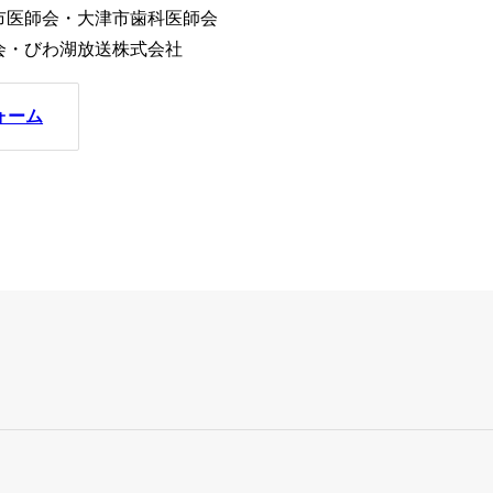
ついて
市医師会・大津市歯科医師会
オプトアウト等）
健診部
NCD事業への参
びわ湖放送株式会社
ーについて
による公衆衛生向上への取り組み
検査部
ォーム
協力医療機関一
栄養課