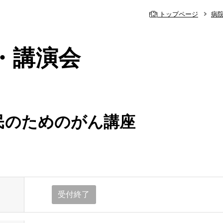
トップページ
病
・講演会
民のためのがん講座
内
の事前予約システム
休診・代診のお
理念・基本方針
院
心臓血管外科
当院の特色
受付終了