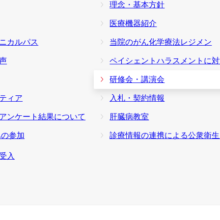
理念・基本方針
医療機器紹介
ニカルパス
当院のがん化学療法レジメン
声
ペイシェントハラスメントに対する基
研修会・講演会
ティア
入札・契約情報
アンケート結果について
肝臓病教室
への参加
診療情報の連携による公衆衛生向上への取
受入