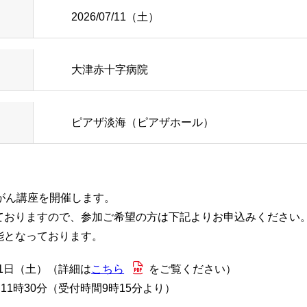
知らせ
脳神経外科
幹部紹介
2026/07/11（土）
内
ルパス
循環器内科
当院のがん化学
大津赤十字病院
内
行訪問についてのご案内
糖尿病内分泌内科
患者さんの声
ピアザ淡海（ピアザホール）
オンのご案内
ラスメントに対する基本方針
歯科口腔外科
医療相談
込みのご案内
頸部外科
小児科
研修会・講演会
がん講座を開催します。
診のご案内
泌尿器科
病院ボランティ
ておりますので、参加ご希望の方は下記よりお申込みください
能となっております。
どで輸血を拒否される患者
産婦人科
当院の取り組み
11日（土）（詳細は
こちら
をご覧ください）
11時30分（受付時間9時15分より）
ョン科
ケート結果について
緩和ケア内科
肝臓病教室