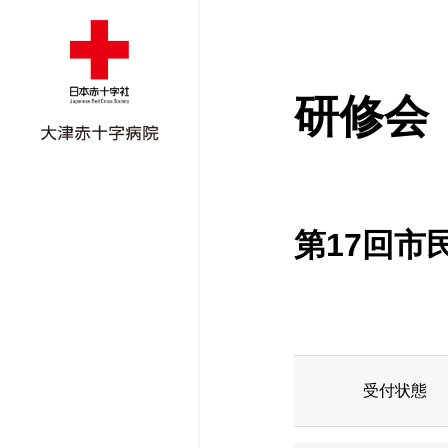
研修会
第17回市
外来受診のご案
入院のご案内
外来担当医表
ごあいさつ
ご紹介患者さん
外来担当医表
面会のご案内
外科
病院概要
地域医療支援病
受付状態