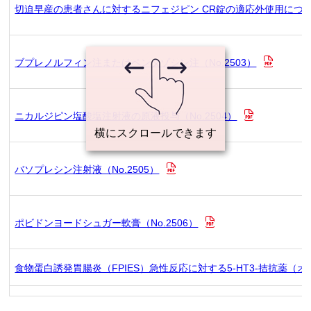
切迫早産の患者さんに対するニフェジピン CR錠の適応外使用について（
ブプレノルフィン注またはペンタゾシン注（No.2503）
ニカルジピン塩酸塩注射液の原液投与（No.2504）
バソプレシン注射液（No.2505）
ポビドンヨードシュガー軟膏（No.2506）
食物蛋白誘発胃腸炎（FPIES）急性反応に対する5-HT3-拮抗薬