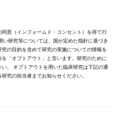
知らせ
整形外科
の同意（インフォームド・コンセント）を得て行
用い研究等については、国が定めた指針に基づき
呼吸器外科･呼吸器内科
研究の目的を含めて研究の実施についての情報を
法を「オプトアウト」と言います。研究のために
い。 オプトアウトを用いた臨床研究は下記の通
療法レジメン
消化器内科
各研究の担当者までお知らせください。
総合診療科
眼科