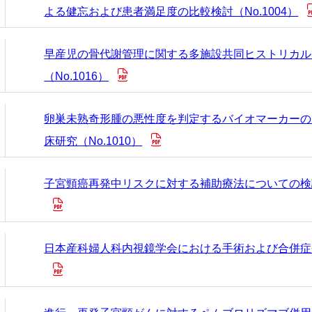
よる健忘および患者満足度の比較検討（No.1004）
早産児の骨代謝管理に関する多施設共同ヒストリカル
（No.1016）
卵巣未熟奇形腫の悪性度を判定するバイオマーカーの
床研究（No.1010）
子宮頸癌再発中リスクに対する補助療法についての検討（
日本産科婦人科内視鏡学会における手術および合併症登録