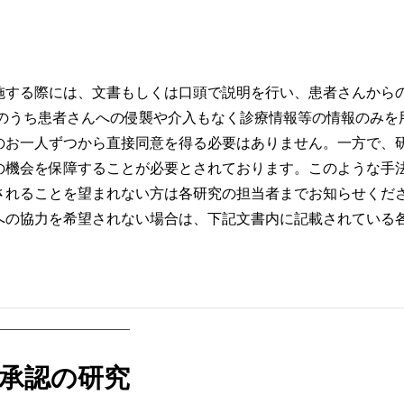
内
の事前予約システム
休診・代診のお
理念・基本方針
院
心臓血管外科
当院の特色
施する際には、文書もしくは口頭で説明を行い、患者さんから
究のうち患者さんへの侵襲や介入もなく診療情報等の情報のみを
知らせ
脳神経外科
幹部紹介
のお一人ずつから直接同意を得る必要はありません。一方で、
の機会を保障することが必要とされております。このような手
されることを望まれない方は各研究の担当者までお知らせくださ
内
ルパス
循環器内科
当院のがん化学
への協力を希望されない場合は、下記文書内に記載されている
内
行訪問についてのご案内
糖尿病内分泌内科
患者さんの声
オンのご案内
ラスメントに対する基本方針
歯科口腔外科
医療相談
に承認の研究