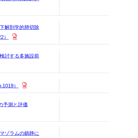
卒後臨床研修センター
下解剖学的肺切除
2）
検討する多施設前
1019）
の予測と評価
マゾラムの鎮静に