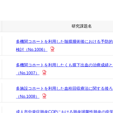
込みのご案内
頸部外科
小児科
研修会・講演会
診のご案内
泌尿器科
病院ボランティ
研究課題名
多機関コホートを利用した髄膜腫術後における予防的
どで輸血を拒否される患者
産婦人科
当院の取り組み
検討（No.1006）
ョン科
ケート結果について
緩和ケア内科
肝臓病教室
多機関コホートを利用したくも膜下出血の治療成績と
ついて
（No.1007）
オプトアウト等）
健診部
NCD事業への参
多施設コホートを利用した血栓回収療法に関する後ろ
ーについて
（No.1008）
による公衆衛生向上への取り組み
検査部
協力医療機関一
成人市中発症肺炎COPにおける肺炎球菌性肺炎の疫学研究