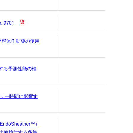
970）
-1受容体作動薬の使用
する予測性能の検
リー時間に影響す
Sheather™）
を比較検討する多施