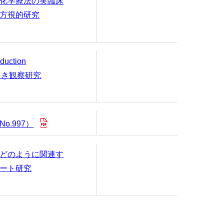
化学療法の実臨床
方視的研究
ction
ろ向き観察研究
.997）
どのように関連す
ート研究