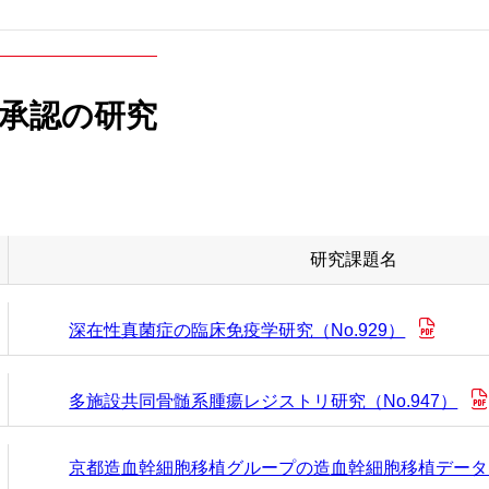
に承認の研究
研究課題名
深在性真菌症の臨床免疫学研究（No.929）
多施設共同骨髄系腫瘍レジストリ研究（No.947）
京都造血幹細胞移植グループの造血幹細胞移植データ