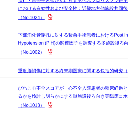
進行・再発子宮頸がんに対するペムブロリズマブ併用
における有効性および安全性：近畿地方他施設共同後
（No.1024）
下部消化管穿孔に対する緊急手術患者におけるPost Indu
Hypotension (PIH)の関連因子を調査する多施設後
（No.1002）
重度脳損傷に対する終末期医療に関する包括的研究（No
びわこ心不全スコアが，心不全入院患者の臨床経過と
るかを検討し明らかにする単施設後ろ向き実臨床コホ
（No.1013）