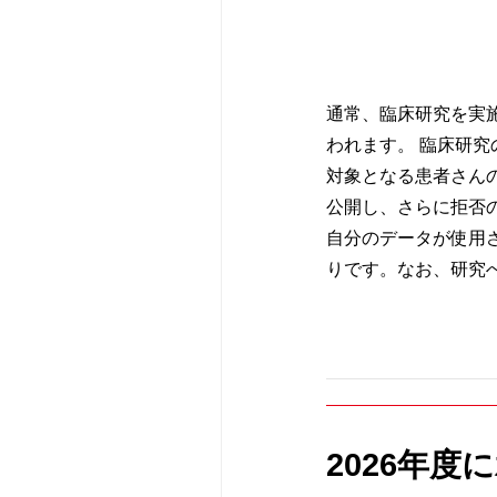
外来受診のご案
入院のご案内
外来担当医表
ごあいさつ
ご紹介患者さん
外来担当医表
面会のご案内
外科
病院概要
地域医療支援病
通常、臨床研究を実
われます。 臨床研
休診・代診のお
形成外科
医療機器紹介
広報誌
対象となる患者さん
公開し、さらに拒否
自分のデータが使用
救急受診のご案
腎臓内科
当院のクリニカ
研修会・講演会
りです。なお、研究
特殊外来のご案
血液内科
病院統計
認定看護師の同
セカンドオピニ
皮膚科
ペイシェントハ
2026年度