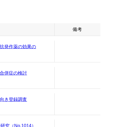
小児外科
ア
神経精神科
備考
抗発作薬の効果の
放射線科
麻酔科
合併症の検討
加
看護部
向き登録調査
輸血部
覧
（No.1014）