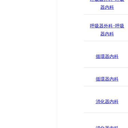
器内科
病理診断科部
ほじょ犬の受入
呼吸器外科･呼吸
器内科
循環器内科
循環器内科
消化器内科