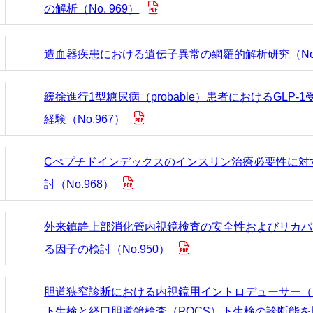
の解析（No. 969）
造血器疾患における遺伝子異常の網羅的解析研究（No. 
緩徐進行1型糖尿病（probable）患者におけるGLP
経験（No.967）
Cぺプチドインデックスのインスリン治療必要性に対
討（No.968）
外来鎮静上部消化管内視鏡検査の安全性およびリカバ
る因子の検討（No.950）
胆道狭窄診断における内視鏡用イントロデューサー（Endo
下生検と経口胆道鏡検査（POCS）下生検の診断能