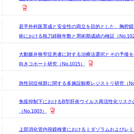
栄養課
若手外科医育成と安全性の両立を目的とした、胸腔鏡
術における執刀経験年数と周術期成績の検証（No.102
大動脈弁狭窄症患者に対する治療法選択とその予後を
向きコホート研究（No.1015）
急性冠症候群に関する多施設観察レジストリ研究（No.
免疫抑制下におけるB型肝炎ウイルス再活性化リスク
（No.1003）
上部消化管内視鏡検査におけるミダゾラムおよびレミ