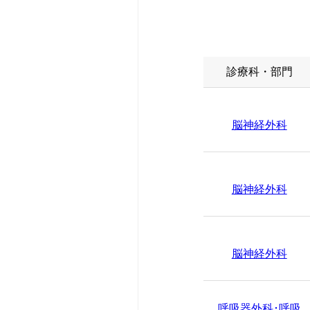
診断書等の申し
耳鼻咽喉科･頭
広報誌
人間ドック・検
脳神経内科
赤十字について
診療科・部門
宗教上の理由な
新生児内科
入札・契約情報
脳神経外科
さんへ
リハビリテーシ
患者さんのアン
脳神経外科
かかりつけ医に
救急科
情報公開資料（
患者支援センタ
脳神経外科
薬剤部
診療情報の連携
呼吸器外科･呼吸