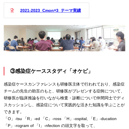
2021-2023_Cmon×3_テーマ実績
③感染症ケーススタディ「オケピ」
感染症ケースカンファレンスも研修医主体で行われており、感染症
チームの先生の助言のもと、研修医がプレゼンする症例について、
研修医が臨床推論を行いながら検査・診断について仲間同士でディ
スカッションし、感染症について実践的な活きた知識を学ぶことが
できます。
「O」-tsu 「R」-ed 「C」-ross 「H」-ospital, 「E」-ducation
「P」-rogram of 「I」-nfection の頭文字を取って、