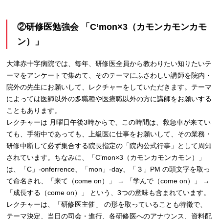
②研修医勉強会 「C’mon×3（カモンカモンカモ
ン）」
大津赤十字病院では、毎年、研修医全員から教わりたい知りたいテ
ーマをアンケートで集めて、そのテーマにふさわしい講師を院内・
院外の先生にお願いして、レクチャーをしていただきます。テーマ
によっては医師以外の多職種や医療職以外の方に講師をお願いする
こともあります。
レクチャーは 月曜日午後3時からで、この時間は、救急車が来てい
ても、手術中であっても、上級医に仕事をお願いして、その業務・
研修中断して必ず集合する院長指定の「院内公式行事」として周知
されています。ちなみに、「C’mon×3（カモンカモンカモン）」
は、「C」-onferrence、「mon」-day、「３」PM の頭文字を取っ
て命名され、「来て（come on）」 → 「学んで（come on）」 →
「成長する（come on）」 という、3つの意味も含まれています。
レクチャーは、「研修医主催」 の形を取っていることも特徴で、
テーマ決定、当日の司会・進行、各研修医へのアナウンス、資料配