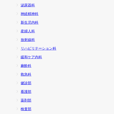
泌尿器科
神経精神科
新生児内科
産婦人科
放射線科
リハビリテーション科
緩和ケア内科
麻酔科
救急科
健診部
看護部
薬剤部
検査部