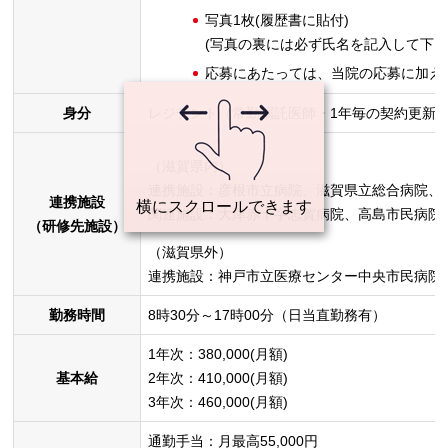
写真1枚(履歴書に貼付)
(写真の裏には必ず氏名を記入して下さ
応募にあたっては、当院の応募に加え、J
身分
レジデント（常勤嘱託医師・1年毎の契約更新
（滋賀県内）
連携施設：彦根市立病院、滋賀県立総合病院、
連携施設
関連施設：大津赤十字志賀病院、高島市民病院
（研修先施設）
（滋賀県外）
連携施設：神戸市立医療センター中央市民病院
勤務時間
8時30分～17時00分（日当直勤務有）
1年次：380,000(月額)
基本給
2年次：410,000(月額)
3年次：460,000(月額)
通勤手当：月最高55,000円