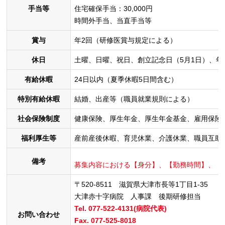
手当等
住宅確保手当：30,000円
時間外手当、当直手当等
賞与
年2回（研修医賞与規定による）
休日
土曜、日曜、祝日、創立記念日（5月1日）、年末
有給休暇
24日以内（夏季休暇5日間含む）
特別有給休暇
結婚、出産等（職員就業規則による）
社会保険制度
健康保険、厚生年金、厚生年金基金、雇用保険
福利厚生等
産前産後休暇、育児休業、介護休業、職員互助
備考
募集内容における【身分】、【勤務時間】、【
〒520-8511 滋賀県大津市長等1丁目1-35
大津赤十字病院 人事課 後期研修担当
Tel. 077-522-4131(病院代表)
お問い合わせ
Fax. 077-525-8018