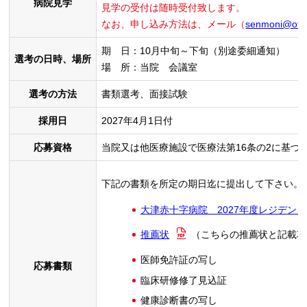
病院見学
見学の受付は随時受付致します。
なお、申し込み方法は、メール（
senmoni@otsu.
期 日：
10月中旬～下旬
（別途委細通知）
選考の日時、場所
場 所：当院 会議室
選考の方法
書類選考、面接試験
採用日
2027年4月1日付
応募資格
当院又は他医療施設で医療法第16条の2に基づく
下記の書類を所定の期日迄に提出して下さい。
大津赤十字病院 2027年度レジデン
推薦状
（こちらの推薦状と記載項
医師免許証の写し
応募書類
臨床研修修了見込証
健康診断書の写し