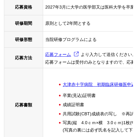
応募資格
2027年3月に大学の医学部又は医科大学を卒
研修期間
原則として2年間とする
研修形態
当院研修プログラムによる
応募フォーム
より入力して送信ください。
応募方法
応募フォームは受付のみとなりますので、応募
大津赤十字病院 初期臨床研修医申込
卒業(見込)証明書
成績証明書
応募書類
共用試験(CBT)成績表の写し ※再
写真(縦 4.0ｃｍ×横 3.0ｃｍ)1枚(
(写真の裏には必ず氏名を記入して下さ