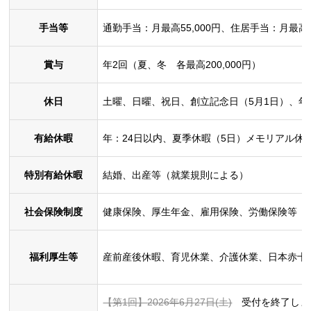
手当等
通勤手当：月最高55,000円、住居手当：月最高
賞与
年2回（夏、冬 各最高200,000円）
休日
土曜、日曜、祝日、創立記念日（5月1日）、年末
有給休暇
年：24日以内、夏季休暇（5日）メモリアル休
特別有給休暇
結婚、出産等（就業規則による）
社会保険制度
健康保険、厚生年金、雇用保険、労働保険等
福利厚生等
産前産後休暇、育児休業、介護休業、日本赤十
【第
1
回】
2026
年
6
月
27
日
(
土
)
受付を終了しま