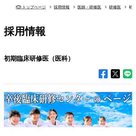
トップページ
採用情報
医師・研修医
研修医
初
採用情報
初期臨床研修医（医科）