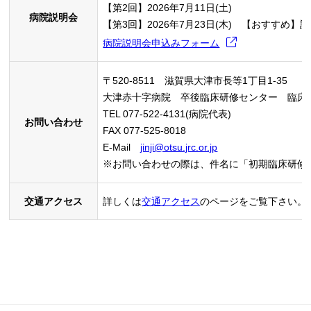
【第
2
回】
2026
年
7
月11日
(
土
)
病院説明会
【第
3
回】
2026
年
7
月
23
日
(
木
)
【おすすめ】診
病院説明会申込みフォーム
〒520-8511 滋賀県大津市長等1丁目1-35
大津赤十字病院 卒後臨床研修センター 臨床
TEL 077-522-4131(病院代表)
お問い合わせ
FAX 077-525-8018
E-Mail
jinji@otsu.jrc.or.jp
※お問い合わせの際は、件名に「初期臨床研修
交通アクセス
詳しくは
交通アクセス
のページをご覧下さい。