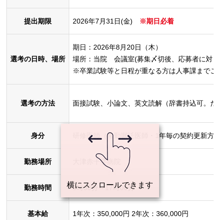
提出期限
2026年7月31日(金)
※期日必着
期日：
2026年8月20日（木）
選考の日時、場所
場所：当院 会議室(募集〆切後、応募者に対し
※卒業試験等と日程が重なる方は人事課までご
選考の方法
面接試験、小論文、英文読解（辞書持込可。た
身分
研修医師（常勤嘱託医師・1年毎の契約更新方
勤務場所
大津赤十字病院
勤務時間
8時30分～17時00分
基本給
1年次：350,000円 2年次：360,000円