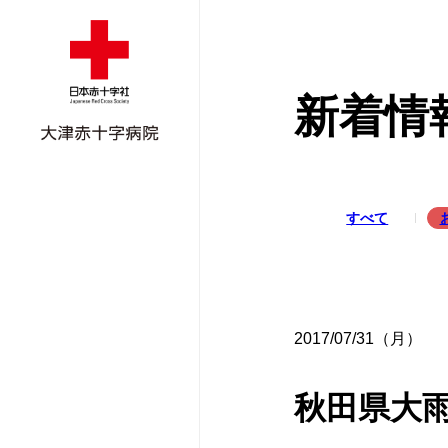
新着情
すべて
外来受診のご案
入院のご案内
外来担当医表
ごあいさつ
ご紹介患者さん
外来担当医表
面会のご案内
外科
病院概要
地域医療支援病
2017/07/31（月）
休診・代診のお
形成外科
医療機器紹介
広報誌
秋田県大
救急受診のご案
腎臓内科
当院のクリニカ
研修会・講演会