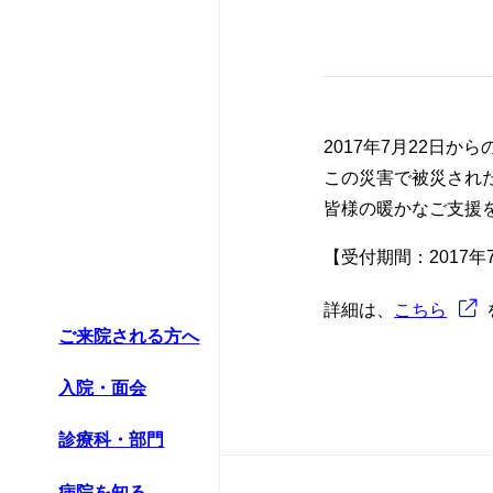
特殊外来のご案
血液内科
病院統計
認定看護師の同
セカンドオピニ
皮膚科
ペイシェントハ
診断書等の申し
耳鼻咽喉科･頭
広報誌
2017年7月22日
この災害で被災され
人間ドック・検
脳神経内科
赤十字について
皆様の暖かなご支援
宗教上の理由な
新生児内科
入札・契約情報
【受付期間：2017年
さんへ
リハビリテーシ
患者さんのアン
詳細は、
こちら
ご来院される方へ
かかりつけ医に
救急科
情報公開資料（
入院・面会
患者支援センタ
薬剤部
診療情報の連携
診療科・部門
病理診断科部
ほじょ犬の受入
病院を知る