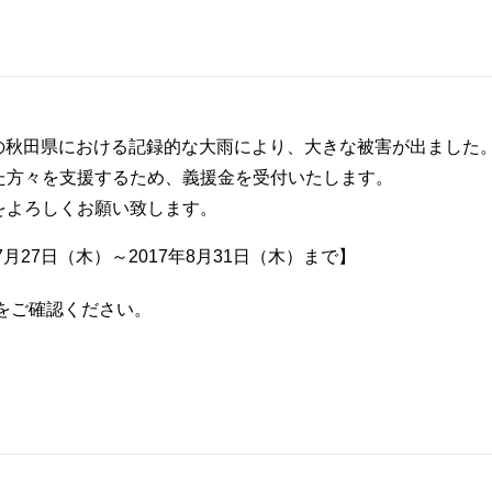
内
行訪問についてのご案内
糖尿病内分泌内科
患者さんの声
オンのご案内
ラスメントに対する基本方針
歯科口腔外科
医療相談
込みのご案内
頸部外科
小児科
研修会・講演会
からの秋田県における記録的な大雨により、大きな被害が出ました
た方々を支援するため、義援金を受付いたします。
診のご案内
泌尿器科
病院ボランティ
をよろしくお願い致します。
どで輸血を拒否される患者
産婦人科
当院の取り組み
7月27日（木）～2017年8月31日（木）まで】
ョン科
ケート結果について
緩和ケア内科
肝臓病教室
をご確認ください。
ついて
オプトアウト等）
健診部
NCD事業への参
ーについて
による公衆衛生向上への取り組み
検査部
協力医療機関一
栄養課