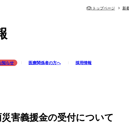
トップページ
新
報
お知らせ
医療関係者の方へ
採用情報
内
の事前予約システム
休診・代診のお
理念・基本方針
院
心臓血管外科
当院の特色
知らせ
脳神経外科
幹部紹介
雨災害義援金の受付について
内
ルパス
循環器内科
当院のがん化学