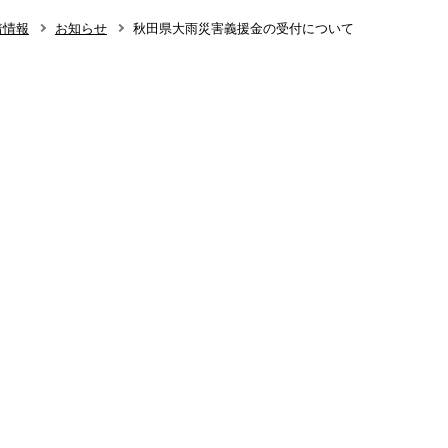
着情報
お知らせ
秋田県大雨災害義援金の受付について
知らせ
整形外科
呼吸器外科･呼吸器内科
療法レジメン
消化器内科