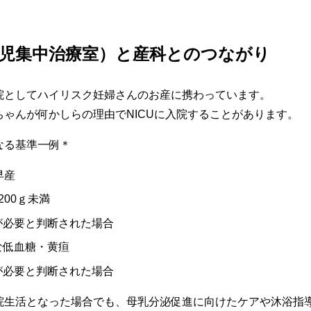
新生児集中治療室）と産科とのつながり
院としてハイリスク妊婦さんのお産に携わっています。
ちゃんが何かしらの理由で
NICU
に入院することがあります。
なる基準一例＊
早産
200ｇ未満
が必要と判断された場合
な低血糖・黄疸
が必要と判断された場合
院生活となった場合でも、母乳分泌促進に向けたケアや沐浴指