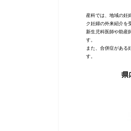
外来受診のご案
入院のご案内
外来担当医表
ごあいさつ
ご紹介患者さん
産科では、地域の妊
外来担当医表
面会のご案内
外科
病院概要
地域医療支援病
ク妊婦の外来紹介を
新生児科医師や助産
す。
休診・代診のお
形成外科
医療機器紹介
広報誌
また、合併症がある
す。
救急受診のご案
腎臓内科
当院のクリニカ
研修会・講演会
特殊外来のご案
血液内科
病院統計
認定看護師の同
セカンドオピニ
皮膚科
ペイシェントハ