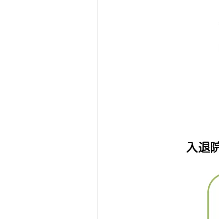
診断書等の申し
耳鼻咽喉科･頭
広報誌
人間ドック・検
脳神経内科
赤十字について
宗教上の理由な
新生児内科
入札・契約情報
さんへ
リハビリテーシ
患者さんのアン
かかりつけ医に
救急科
情報公開資料（
患者支援センタ
薬剤部
診療情報の連携