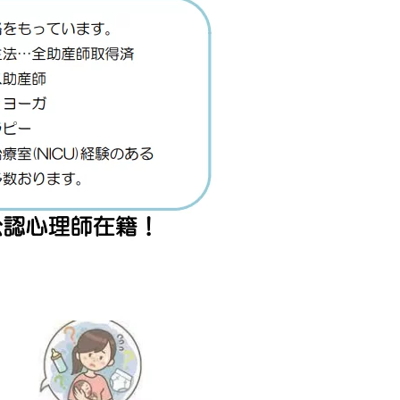
小児外科
ア
神経精神科
放射線科
麻酔科
加
看護部
輸血部
覧