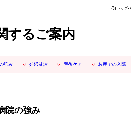
トップ
関するご案内
の強み
妊婦健診
産後ケア
お産での入院
病院の強み