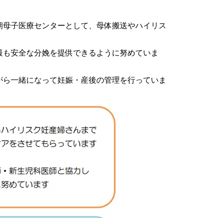
知らせ
期母子医療センターとして、母体搬送やハイリス
整形外科
最も安全な分娩を提供できるように努めていま
呼吸器外科･呼吸器内科
がら一緒になって妊娠・産後の管理を行っていま
療法レジメン
消化器内科
総合診療科
眼科