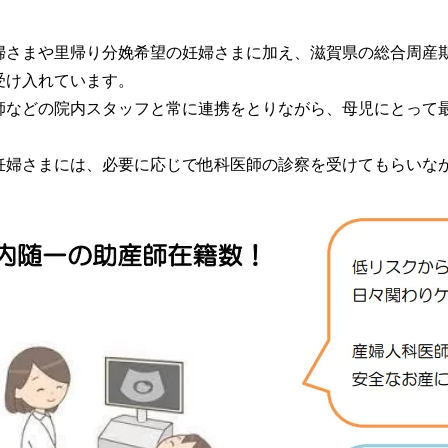
内
の事前予約システム
休診・代診のお
理念・基本方針
婦さまや里帰り分娩希望の妊婦さまに加え、滋賀県の総合周産
院
心臓血管外科
当院の特色
受け入れています。
師などの院内スタッフと常に連携をとりながら、母児にとって
知らせ
脳神経外科
幹部紹介
妊婦さまには、必要に応じで他科医師の診察を受けてもらいな
内
ルパス
循環器内科
当院のがん化学
内
行訪問についてのご案内
糖尿病内分泌内科
患者さんの声
オンのご案内
ラスメントに対する基本方針
歯科口腔外科
医療相談