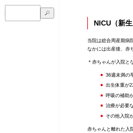
NICU（
当院は総合周産期病
なかには出産後、赤
＊赤ちゃんが入院と
36週未満の
出生体重が2
呼吸の補助
治療が必要
その他入院
赤ちゃんと離れた入