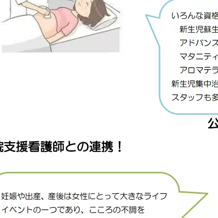
込みのご案内
頸部外科
小児科
研修会・講演会
診のご案内
泌尿器科
病院ボランティ
どで輸血を拒否される患者
産婦人科
当院の取り組み
ョン科
ケート結果について
緩和ケア内科
肝臓病教室
ついて
オプトアウト等）
健診部
NCD事業への参
ーについて
による公衆衛生向上への取り組み
検査部
協力医療機関一