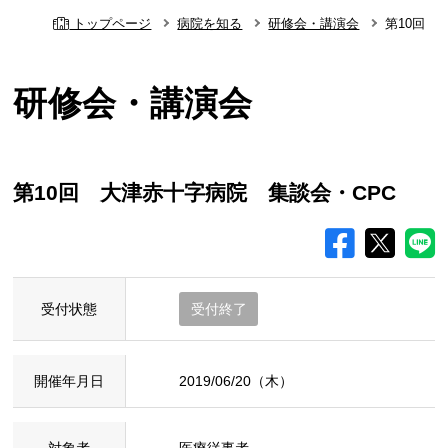
トップページ
病院を知る
研修会・講演会
第10回 
研修会・講演会
第10回 大津赤十字病院 集談会・CPC
受付状態
受付終了
開催年月日
2019/06/20（木）
対象者
医療従事者