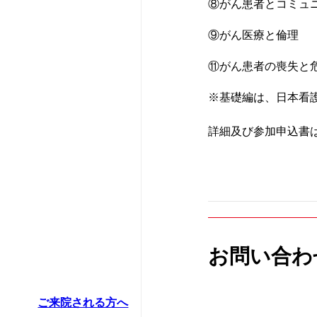
さんへ
⑧がん患者とコミュ
リハビリテーシ
患者さんのアン
⑨がん医療と倫理
かかりつけ医に
⑪がん患者の喪失と
救急科
情報公開資料（
患者支援センタ
※基礎編は、日本看
薬剤部
診療情報の連携
詳細及び参加申込書
病理診断科部
ほじょ犬の受入
お問い合わ
ご来院される方へ