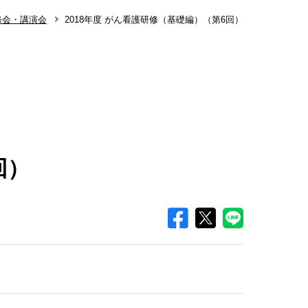
修会・講演会
2018年度 がん看護研修（基礎編）（第6回）
回）
知らせ
整形外科