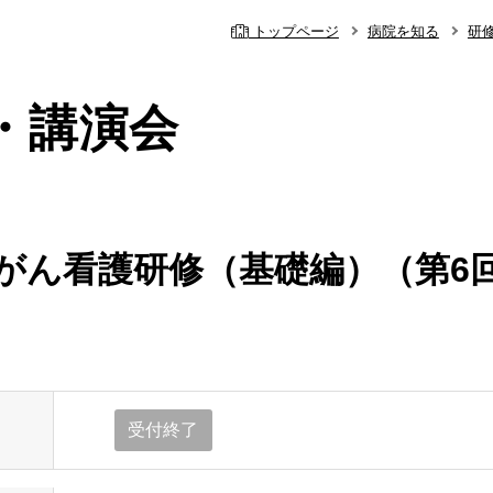
トップページ
病院を知る
研
・講演会
度 がん看護研修（基礎編）（第6
内
の事前予約システム
休診・代診のお
理念・基本方針
受付終了
院
心臓血管外科
当院の特色