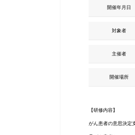
開催年月日
休診・代診のお
形成外科
医療機器紹介
広報誌
救急受診のご案
腎臓内科
当院のクリニカ
研修会・講演会
対象者
特殊外来のご案
血液内科
病院統計
認定看護師の同
主催者
セカンドオピニ
皮膚科
ペイシェントハ
開催場所
診断書等の申し
耳鼻咽喉科･頭
広報誌
人間ドック・検
脳神経内科
赤十字について
【研修内容】
がん患者の意思決定
宗教上の理由な
新生児内科
入札・契約情報