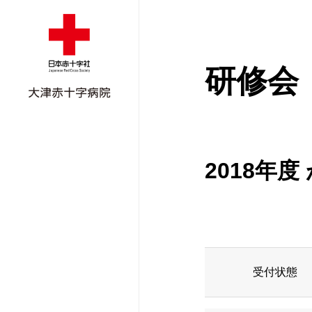
研修会
2018年
外来受診のご案
入院のご案内
外来担当医表
ごあいさつ
ご紹介患者さん
受付状態
外来担当医表
面会のご案内
外科
病院概要
地域医療支援病