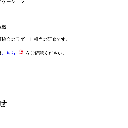
ニケーション
ョン科
ケート結果について
緩和ケア内科
肝臓病教室
ついて
危機
オプトアウト等）
健診部
NCD事業への参
ーについて
護協会のラダーⅡ相当の研修です。
による公衆衛生向上への取り組み
検査部
協力医療機関一
は
こちら
をご確認ください。
栄養課
せ