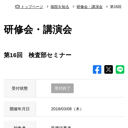
トップページ
病院を知る
研修会・講演会
第16回 
研修会・講演会
第16回 検査部セミナー
受付状態
受付終了
開催年月日
2018/03/08（木）
対象者
医療従事者