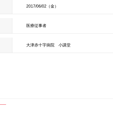
知らせ
脳神経外科
幹部紹介
2017/06/02（金）
内
ルパス
循環器内科
当院のがん化学
医療従事者
内
行訪問についてのご案内
糖尿病内分泌内科
患者さんの声
大津赤十字病院 小講堂
オンのご案内
ラスメントに対する基本方針
歯科口腔外科
医療相談
込みのご案内
頸部外科
小児科
研修会・講演会
診のご案内
泌尿器科
病院ボランティ
どで輸血を拒否される患者
産婦人科
当院の取り組み
ョン科
ケート結果について
緩和ケア内科
肝臓病教室