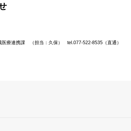
ついて
せ
オプトアウト等）
健診部
NCD事業への参
ーについて
による公衆衛生向上への取り組み
検査部
協力医療機関一
療連携課 （担当：久保） tel.077-522-8535（直通）
栄養課