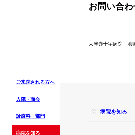
かかりつけ医に
お問い合わ
救急科
情報公開資料（
患者支援センタ
薬剤部
診療情報の連携
大津赤十字病院 地域医
病理診断科部
ほじょ犬の受入
ご来院される方へ
入院・面会
病院を知る
診療科・部門
病院を知る