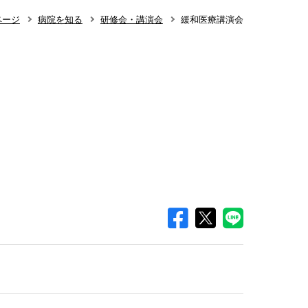
ページ
病院を知る
研修会・講演会
緩和医療講演会
知らせ
整形外科