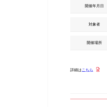
休診・代診のお
形成外科
医療機器紹介
広報誌
開催年月日
救急受診のご案
腎臓内科
当院のクリニカ
研修会・講演会
対象者
特殊外来のご案
血液内科
病院統計
認定看護師の同
開催場所
セカンドオピニ
皮膚科
ペイシェントハ
診断書等の申し
耳鼻咽喉科･頭
広報誌
詳細は
こちら
人間ドック・検
脳神経内科
赤十字について
宗教上の理由な
新生児内科
入札・契約情報
さんへ
リハビリテーシ
患者さんのアン