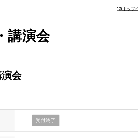
トップ
・講演会
講演会
内
の事前予約システム
休診・代診のお
理念・基本方針
院
心臓血管外科
当院の特色
受付終了