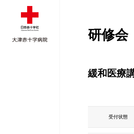
研修会
緩和医療
外来受診のご案
入院のご案内
外来担当医表
ごあいさつ
ご紹介患者さん
外来担当医表
面会のご案内
外科
病院概要
地域医療支援病
受付状態