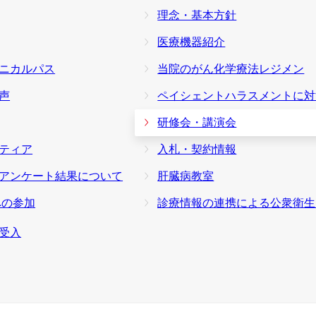
理念・基本方針
医療機器紹介
ニカルパス
当院のがん化学療法レジメン
声
ペイシェントハラスメントに対する基
研修会・講演会
ティア
入札・契約情報
アンケート結果について
肝臓病教室
への参加
診療情報の連携による公衆衛生向上への取
受入