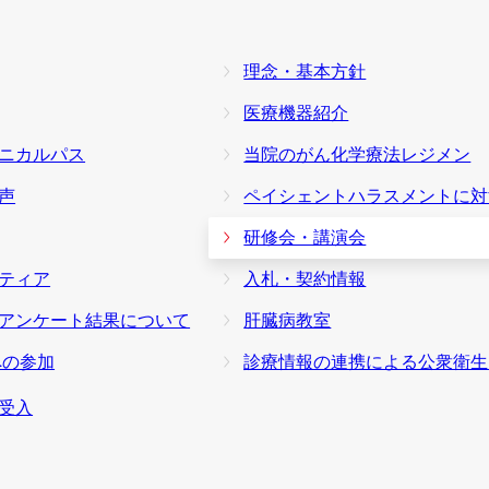
理念・基本方針
医療機器紹介
ニカルパス
当院のがん化学療法レジメン
声
ペイシェントハラスメントに対する基
研修会・講演会
ティア
入札・契約情報
アンケート結果について
肝臓病教室
への参加
診療情報の連携による公衆衛生向上への取
受入