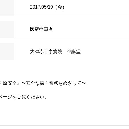
知らせ
脳神経外科
幹部紹介
2017/05/19（金）
内
ルパス
循環器内科
当院のがん化学
医療従事者
内
行訪問についてのご案内
糖尿病内分泌内科
患者さんの声
大津赤十字病院 小講堂
オンのご案内
ラスメントに対する基本方針
歯科口腔外科
医療相談
込みのご案内
頸部外科
小児科
研修会・講演会
と医療安全』〜安全な採⾎業務をめざして〜
診のご案内
泌尿器科
病院ボランティ
ページをご覧ください。
どで輸血を拒否される患者
産婦人科
当院の取り組み
ョン科
ケート結果について
緩和ケア内科
肝臓病教室