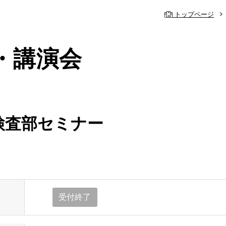
トップページ
・講演会
検査部セミナー
内
の事前予約システム
休診・代診のお
理念・基本方針
受付終了
院
心臓血管外科
当院の特色