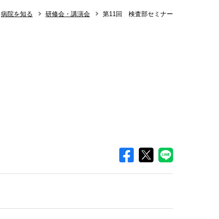
病院を知る
研修会・講演会
第11回 検査部セミナー
知らせ
整形外科