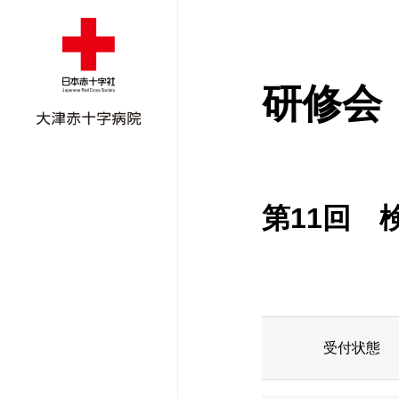
研修会
第11回 
外来受診のご案
入院のご案内
外来担当医表
ごあいさつ
ご紹介患者さん
受付状態
外来担当医表
面会のご案内
外科
病院概要
地域医療支援病