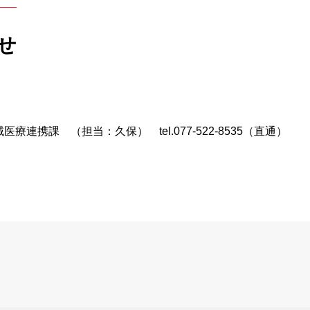
ついて
オプトアウト等）
健診部
NCD事業への参
せ
ーについて
による公衆衛生向上への取り組み
検査部
協力医療機関一
栄養課
療連携課 （担当：久保） tel.077-522-8535（直通）