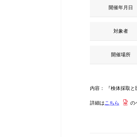
休診・代診のお
形成外科
医療機器紹介
広報誌
開催年月日
救急受診のご案
腎臓内科
当院のクリニカ
研修会・講演会
対象者
特殊外来のご案
血液内科
病院統計
認定看護師の同
開催場所
セカンドオピニ
皮膚科
ペイシェントハ
診断書等の申し
耳鼻咽喉科･頭
広報誌
内容： 『検体採取
人間ドック・検
脳神経内科
赤十字について
詳細は
こちら
の
宗教上の理由な
新生児内科
入札・契約情報
さんへ
リハビリテーシ
患者さんのアン