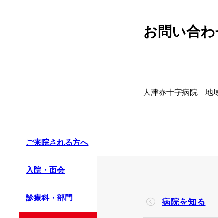
かかりつけ医に
救急科
情報公開資料（
お問い合わ
患者支援センタ
薬剤部
診療情報の連携
病理診断科部
ほじょ犬の受入
大津赤十字病院 地域医
ご来院される方へ
入院・面会
診療科・部門
病院を知る