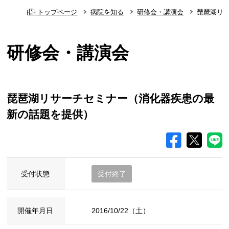
トップページ
病院を知る
研修会・講演会
琵琶湖リ
研修会・講演会
琵琶湖リサーチセミナー（消化器疾患の最
新の話題を提供）
受付状態
受付終了
開催年月日
2016/10/22（土）