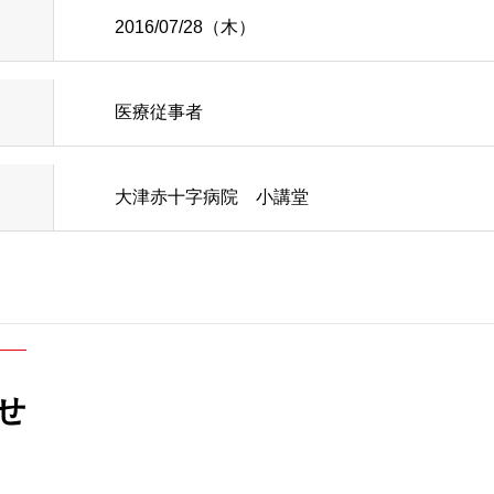
2016/07/28（木）
内
ルパス
循環器内科
当院のがん化学
医療従事者
内
行訪問についてのご案内
糖尿病内分泌内科
患者さんの声
オンのご案内
ラスメントに対する基本方針
歯科口腔外科
医療相談
大津赤十字病院 小講堂
込みのご案内
頸部外科
小児科
研修会・講演会
診のご案内
泌尿器科
病院ボランティ
どで輸血を拒否される患者
産婦人科
当院の取り組み
せ
ョン科
ケート結果について
緩和ケア内科
肝臓病教室
ついて