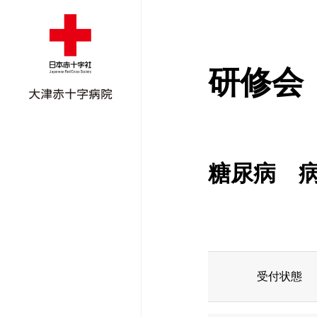
研修会
糖尿病 
外来受診のご案
入院のご案内
外来担当医表
ごあいさつ
ご紹介患者さん
外来担当医表
面会のご案内
外科
病院概要
地域医療支援病
受付状態
休診・代診のお
形成外科
医療機器紹介
広報誌