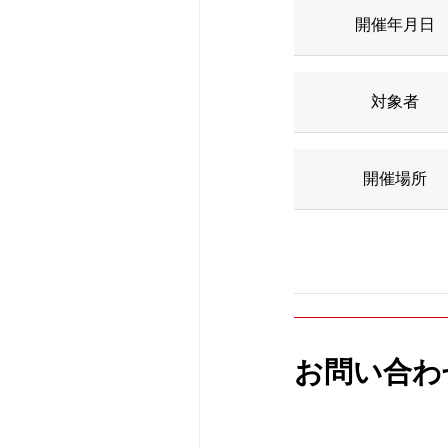
開催年月日
救急受診のご案
腎臓内科
当院のクリニカ
研修会・講演会
対象者
特殊外来のご案
血液内科
病院統計
認定看護師の同
セカンドオピニ
皮膚科
ペイシェントハ
開催場所
診断書等の申し
耳鼻咽喉科･頭
広報誌
人間ドック・検
脳神経内科
赤十字について
宗教上の理由な
新生児内科
入札・契約情報
お問い合わ
さんへ
リハビリテーシ
患者さんのアン
かかりつけ医に