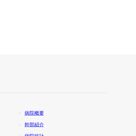
加
看護部
輸血部
覧
卒後臨床研修センター
病院概要
幹部紹介