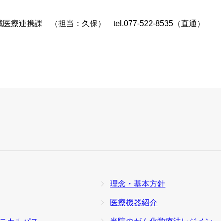
オプトアウト等）
健診部
NCD事業への参
療連携課 （担当：久保） tel.077-522-8535（直通）
ーについて
による公衆衛生向上への取り組み
検査部
協力医療機関一
栄養課
理念・基本方針
医療機器紹介