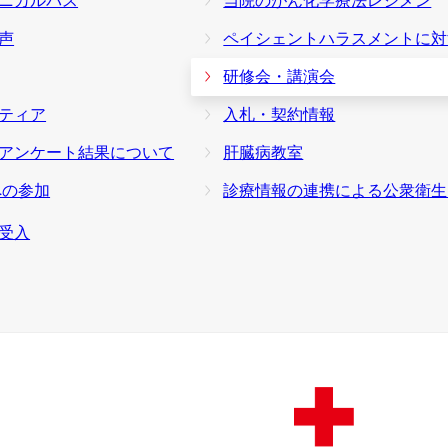
ニカルパス
当院のがん化学療法レジメン
声
ペイシェントハラスメントに対する基
研修会・講演会
ティア
入札・契約情報
アンケート結果について
肝臓病教室
への参加
診療情報の連携による公衆衛生向上への取
受入