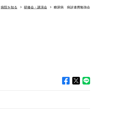
病院を知る
研修会・講演会
糖尿病 病診連携勉強会
知らせ
整形外科
呼吸器外科･呼吸器内科