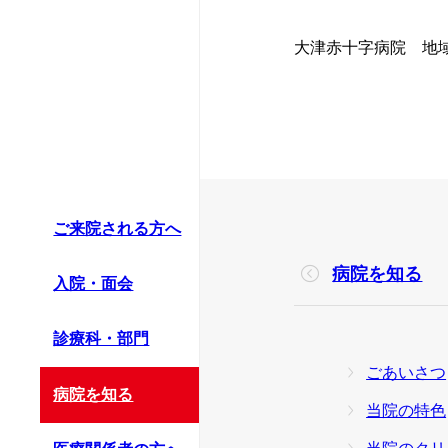
救急科
情報公開資料（
大津赤十字病院 地域医
患者支援センタ
薬剤部
診療情報の連携
病理診断科部
ほじょ犬の受入
ご来院される方へ
病院を知る
入院・面会
診療科・部門
ごあいさつ
病院を知る
当院の特色