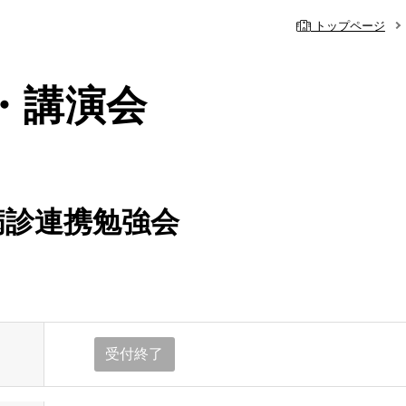
トップページ
・講演会
病診連携勉強会
内
の事前予約システム
休診・代診のお
理念・基本方針
院
心臓血管外科
当院の特色
受付終了
知らせ
脳神経外科
幹部紹介