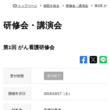
トップページ
病院を知る
研修会・講演会
第1回 が
研修会・講演会
第1回 がん看護研修会
受付状態
受付終了
開催年月日
2015/10/17（土）
対象者
医療従事者