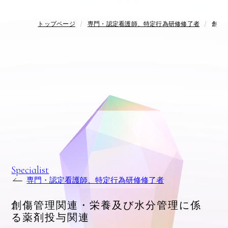
トップページ
専門・認定看護師、特定行為研修修了者
創傷
Specialist
専門・認定看護師、特定行為研修修了者
創傷管理関連・栄養及び水分管理に係
る薬剤投与関連