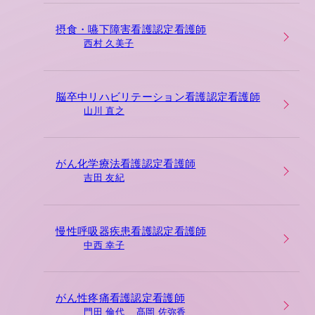
摂食・嚥下障害看護認定看護師
西村 久美子
脳卒中リハビリテーション看護認定看護師
山川 直之
がん化学療法看護認定看護師
吉田 友紀
慢性呼吸器疾患看護認定看護師
中西 幸子
がん性疼痛看護認定看護師
門田 倫代
髙岡 佐弥香