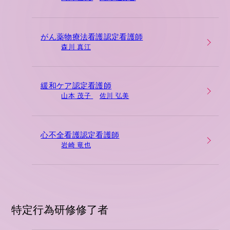
がん薬物療法看護認定看護師
森川 真江
緩和ケア認定看護師
山本 茂子
佐川 弘美
心不全看護認定看護師
岩崎 竜也
特定行為研修修了者