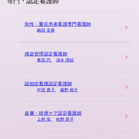
専門・認定看護師
急性・重症患者看護専門看護師
嶋田 安希
感染管理認定看護師
奥田 円
清水 理絵
認知症看護認定看護師
中田 貴子
藤野 裕子
皮膚・排泄ケア認定看護師
上村 笑
松野 晃子