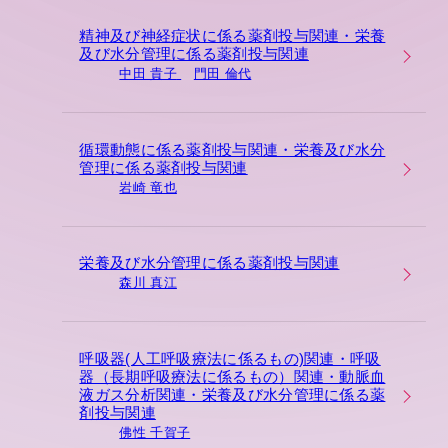
精神及び神経症状に係る薬剤投与関連・栄養
及び水分管理に係る薬剤投与関連
中田 貴子
門田 倫代
循環動態に係る薬剤投与関連・栄養及び水分
管理に係る薬剤投与関連
岩崎 竜也
栄養及び水分管理に係る薬剤投与関連
森川 真江
呼吸器(人工呼吸療法に係るもの)関連・呼吸
器（長期呼吸療法に係るもの）関連・動脈血
液ガス分析関連・栄養及び水分管理に係る薬
剤投与関連
佛性 千賀子