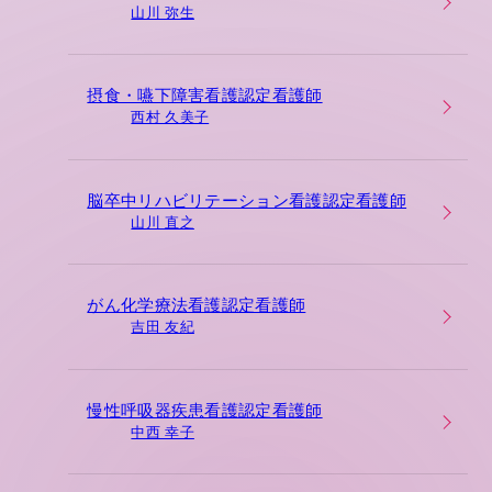
山川 弥生
摂食・嚥下障害看護認定看護師
西村 久美子
脳卒中リハビリテーション看護認定看護師
山川 直之
がん化学療法看護認定看護師
吉田 友紀
慢性呼吸器疾患看護認定看護師
中西 幸子