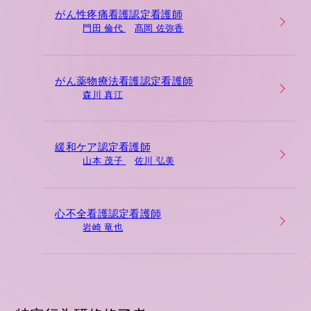
がん性疼痛看護認定看護師
門田 倫代
髙岡 佐弥香
がん薬物療法看護認定看護師
森川 真江
緩和ケア認定看護師
山本 茂子
佐川 弘美
心不全看護認定看護師
岩崎 竜也