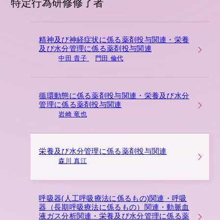
特定行為研修修了者
精神及び神経症状に係る薬剤投与関連・栄養
及び水分管理に係る薬剤投与関連
中田 貴子
門田 倫代
循環動態に係る薬剤投与関連・栄養及び水分
管理に係る薬剤投与関連
岩崎 竜也
栄養及び水分管理に係る薬剤投与関連
森川 真江
呼吸器(人工呼吸療法に係るもの)関連・呼吸
器（長期呼吸療法に係るもの）関連・動脈血
液ガス分析関連・栄養及び水分管理に係る薬