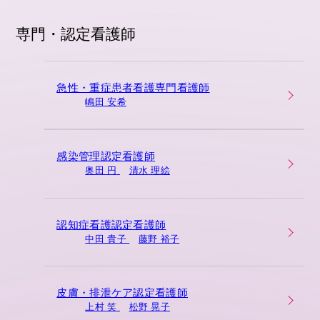
専門・認定看護師
急性・重症患者看護専門看護師
嶋田 安希
感染管理認定看護師
奥田 円
清水 理絵
認知症看護認定看護師
中田 貴子
藤野 裕子
皮膚・排泄ケア認定看護師
上村 笑
松野 晃子