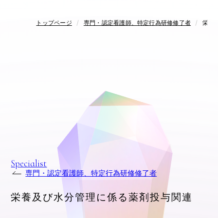
トップページ
専門・認定看護師、特定行為研修修了者
栄養
Specialist
専門・認定看護師、特定行為研修修了者
栄養及び水分管理に係る薬剤投与関連