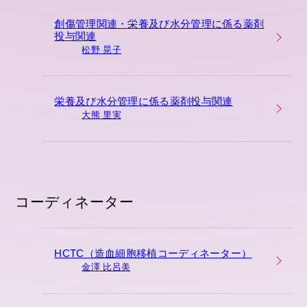
創傷管理関連・栄養及び水分管理に係る薬剤
投与関連
松野 晃子
栄養及び水分管理に係る薬剤投与関連
大熊 里実
コーディネーター
HCTC（造血細胞移植コーディネーター）
金澤 比呂美