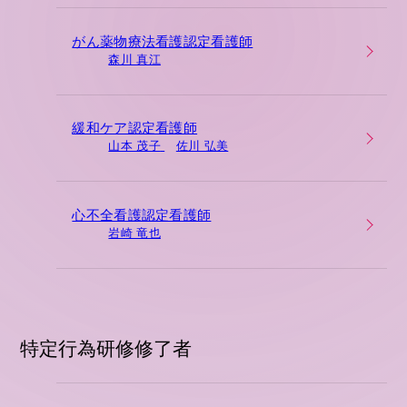
がん薬物療法看護認定看護師
森川 真江
緩和ケア認定看護師
山本 茂子
佐川 弘美
心不全看護認定看護師
岩崎 竜也
特定行為研修修了者