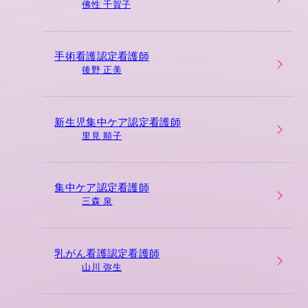
佛性 千賀子
手術看護認定看護師
後野 正美
新生児集中ケア認定看護師
里見 順子
集中ケア認定看護師
三森 泉
乳がん看護認定看護師
山川 弥生