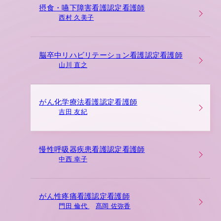
摂食・嚥下障害看護認定看護師
西村 久美子
脳卒中リハビリテーション看護認定看護師
山川 直之
がん化学療法看護認定看護師
吉田 友紀
慢性呼吸器疾患看護認定看護師
中西 幸子
がん性疼痛看護認定看護師
門田 倫代
髙岡 佐弥香