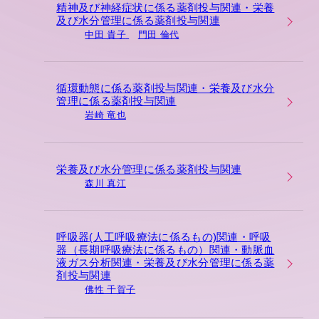
精神及び神経症状に係る薬剤投与関連・栄養
及び水分管理に係る薬剤投与関連
中田 貴子
門田 倫代
循環動態に係る薬剤投与関連・栄養及び水分
管理に係る薬剤投与関連
岩崎 竜也
栄養及び水分管理に係る薬剤投与関連
森川 真江
呼吸器(人工呼吸療法に係るもの)関連・呼吸
器（長期呼吸療法に係るもの）関連・動脈血
液ガス分析関連・栄養及び水分管理に係る薬
剤投与関連
佛性 千賀子