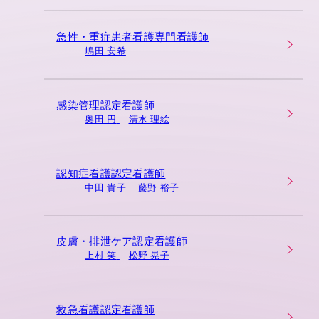
急性・重症患者看護専門看護師
嶋田 安希
感染管理認定看護師
奥田 円
清水 理絵
認知症看護認定看護師
中田 貴子
藤野 裕子
皮膚・排泄ケア認定看護師
上村 笑
松野 晃子
救急看護認定看護師