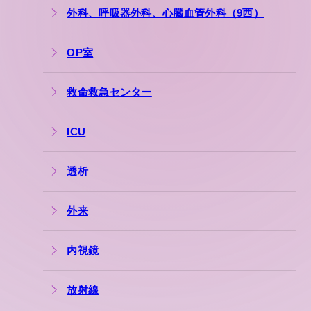
外科、呼吸器外科、心臓血管外科（9西）
OP室
救命救急センター
ICU
透析
外来
内視鏡
放射線